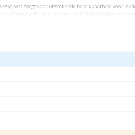
ezig, wat zorgt voor uitstekende bereikbaarheid voor me
an de A27 (Breda–Utrecht) en nabij de A16 (Rotterdam–Antwer
 is er een goede verbinding met zowel de Randstad als Zeela