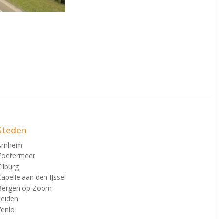
 op naam zetten en
Steden
Arnhem
Zoetermeer
Tilburg
Capelle aan den IJssel
Bergen op Zoom
Leiden
Venlo