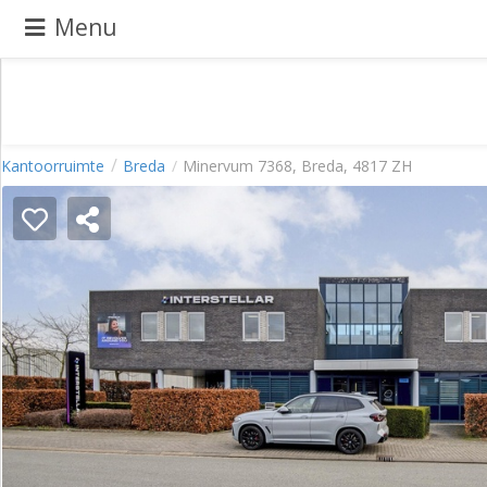
Menu
Pand
Kantoorruimte
Breda
Minervum 7368, Breda, 4817 ZH
aanbieden
Pand
zoeken
Waarom
adverteren
Premium
adverteren
Blog
Registreren
Login