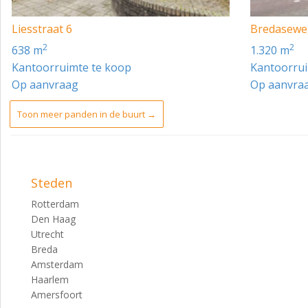
Het gehuurde beschikt over eigen meters ten behoeve van 
Liesstraat 6
Bredasewe
het verbruik, inclusief vastrecht, rechtstreeks voldoen aan
2
2
638 m
1.320 m
OPLEVERINGSNIVEAU
Kantoorruimte te koop
Kantoorrui
Het object zal worden opgeleverd met o.a. de volgende voo
Op aanvraag
Op aanvra
- Systeemplafonds met lichtarmaturen;
Toon meer panden in de buurt →
- Afgewerkte vloeren;
- Airco installatie;
- Screens;
Steden
- Vier elektrische laadpunten;
Rotterdam
Den Haag
- Toiletten;
Utrecht
- Pantry.
Breda
Amsterdam
ENERGIELABEL
Haarlem
Amersfoort
Label A++ | geldig tot 27-09-2031