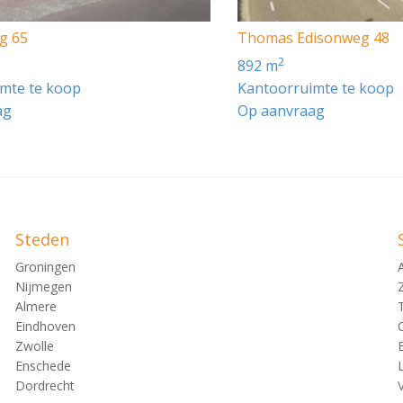
het verbruik van water en elektra. Huurder zal deze meters
g 65
Thomas Edisonweg 48
 de desbetreffende nutsbedrijven.
2
892 m
mte te koop
Kantoorruimte te koop
rzieningen:
ag
Op aanvraag
Steden
Groningen
Nijmegen
Almere
Eindhoven
Zwolle
Enschede
Dordrecht