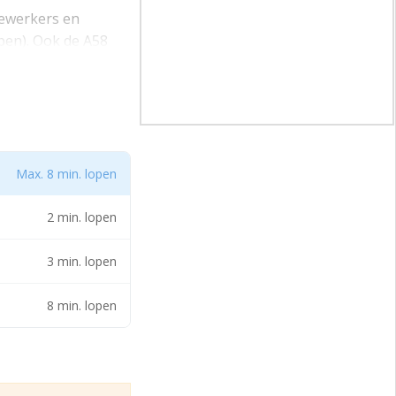
dewerkers en
pen). Ook de A58
nd, de rest van
Max. 8 min. lopen
2 min. lopen
3 min. lopen
8 min. lopen