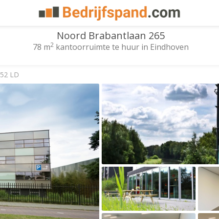
Noord Brabantlaan 265
2
78 m
kantoorruimte te huur in Eindhoven
652 LD