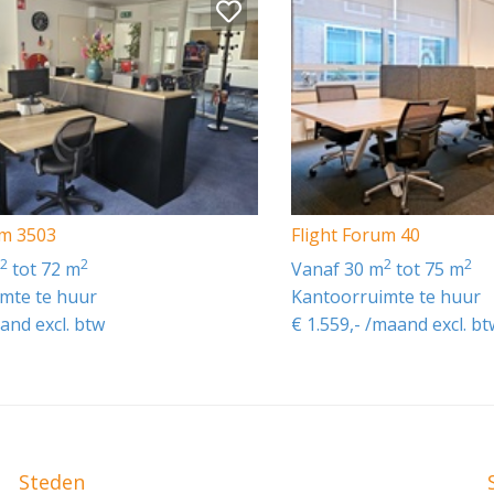
 Er zijn diverse diensten waarvan gebruik kan worden gemaak
tariaat
lnotitie
um 3503
Flight Forum 40
es, op basis van beschikbaarheid
2
2
2
2
m
tot 72 m
vanaf 30 m
tot 75 m
mte te huur
Kantoorruimte te huur
and excl. btw
€ 1.559,- /maand excl. bt
Steden
imten