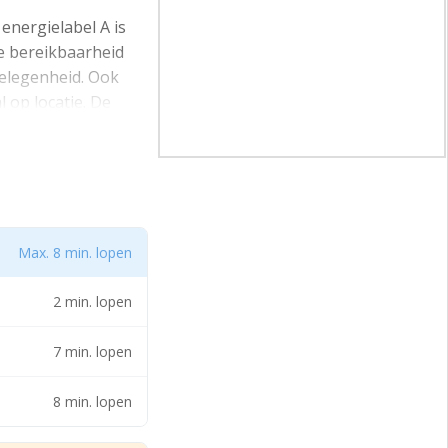
nergielabel A is
de bereikbaarheid
gelegenheid. Ook
 op locatie. De
 het water, mét
, gas/water/elektra,
uitgerust met een
Max. 8 min. lopen
et binnenterrein
. Indeling van de
2 min. lopen
7 min. lopen
8 min. lopen