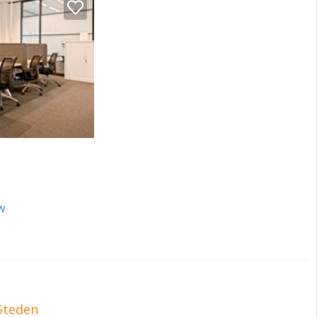
t, waaronder:
w
Steden