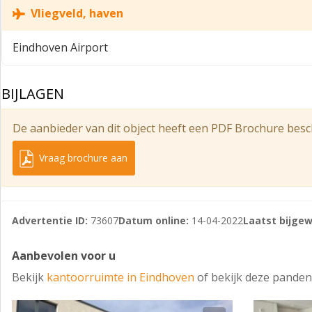
- Temperatuur per ruimte instelbaar
Vliegveld, haven
- Zonwering in iedere ruimte
Eindhoven Airport
- Voldoende stroom- en netwerkaansluitingen
- Kantoor kan indien gewenst gemeubileerd worden opgel
BIJLAGEN
- Gedeeld dames- en herentoilet
De aanbieder van dit object heeft een PDF Brochure besc
- Ruimtelijk & open
- Groene omgeving
Vraag brochure aan
- In het hart van bedrijventerrein De Hurk
- Uitstekend bereikbaar
Advertentie ID:
73607
Datum online:
14-04-2022
Laatst bijgew
- Gratis parkeren voor u en uw bezoekers
BESCHIKBARE KANTOORUNITS
Aanbevolen voor u
Bekijk
kantoorruimte in Eindhoven
of bekijk deze panden
- Circa 78 m² kantoorruimte à € 1.273,- ex. btw per maand
PLACE FOR BIZZ SERVICES