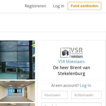
Registreren
Log in
Pand aanbieden
VSR Makelaars
De heer Brent van
Stekelenburg
Al een account?
Log in
.