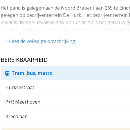
Het pand is gelegen aan de Noord Brabantlaan 265 te Ein
gelegen op bedrijventerrein De Hurk. Het bedrijventerrein 
middels diverse uitvalswegen. Vanuit de A2 is het gebouw 
met het openbaar vervoer is het business center goed berei
verassend groene omgeving maakt het plaatje compleet! O
+ Lees de volledige omschrijving
terras.
De huurprijzen zijn all-in, dus inclusief parkeren op eigen 
BEREIKBAARHEID
servicekosten en gratis gebruik van de spreekkamers over al
De representatieve kantoorruimte is geheel afgewerkt en vo
Tram, bus, metro
systeemplafond voorzien van led verlichting, lamellen en 
over voldoende parkeerplaatsen. Dit tezamen met de open, 
Hurksestraat
ruimten zijn aan te passen aan de wensen van de klant.
P+R Meerhoven
ALGEMENE INFORMATIE
- Systeemplafond met led verlichting
Bredalaan
- Tapijtvloer