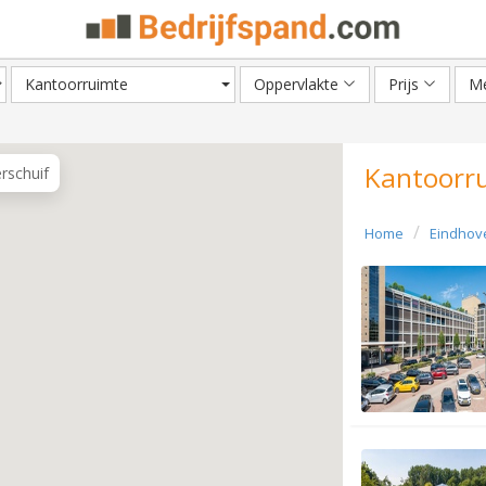
Kantoorruimte
Oppervlakte
Prijs
Me
Kantoorru
erschuif
Home
Eindhov