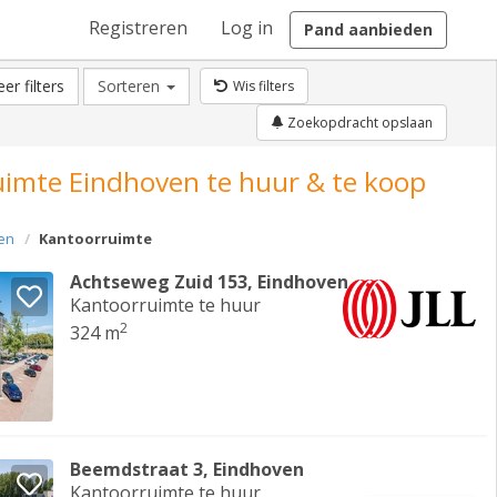
Registreren
Log in
Pand aanbieden
er filters
Sorteren
Wis filters
Zoekopdracht opslaan
imte Eindhoven te huur & te koop
en
Kantoorruimte
Achtseweg Zuid 153, Eindhoven
Kantoorruimte te huur
2
324 m
Beemdstraat 3, Eindhoven
Kantoorruimte te huur