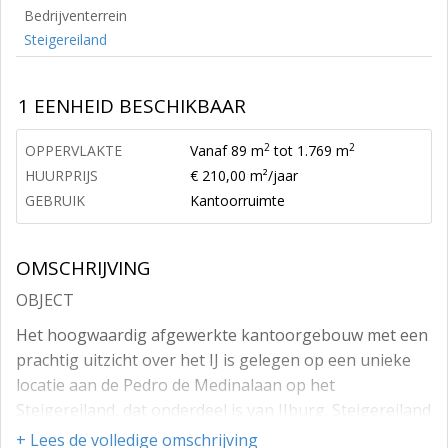
Bedrijventerrein
Steigereiland
1 EENHEID BESCHIKBAAR
2
2
OPPERVLAKTE
Vanaf 89 m
tot 1.769 m
HUURPRIJS
€ 210,00 m²/jaar
GEBRUIK
Kantoorruimte
OMSCHRIJVING
OBJECT
Het hoogwaardig afgewerkte kantoorgebouw met een
prachtig uitzicht over het IJ is gelegen op een unieke
locatie aan de Pedro de Medinalaan op het
Steigereiland, dat onderdeel is van IJburg. Steigereiland
is vanaf het centrum van Amsterdam gezien het eerste
+ Lees de volledige omschrijving