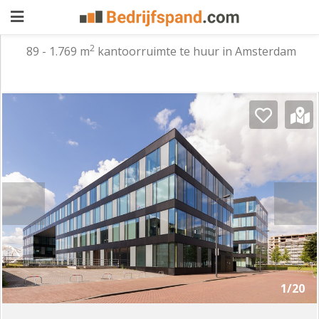
2
89 - 1.769 m
kantoorruimte te huur in Amsterdam
Pand
aanbieden
Pand
zoeken
Waarom
adverteren
Premium
adverteren
Blog
Registreren
1/20
Login