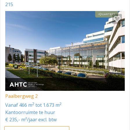
215
Paalbergweg 2
2
2
vanaf 466 m
tot 1.673 m
Kantoorruimte te huur
€ 235,- m²/jaar excl. btw