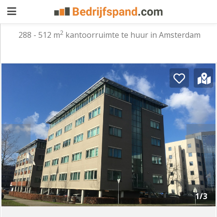
2
288 - 512 m
kantoorruimte te huur in Amsterdam
Pand
aanbieden
Pand
zoeken
Waarom
adverteren
Premium
adverteren
Blog
Registreren
1/3
Login