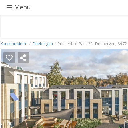
Menu
Pand
Kantoorruimte
Driebergen
Princenhof Park 20, Driebergen, 397
aanbieden
Pand
zoeken
Waarom
adverteren
Premium
adverteren
Blog
Registreren
Login