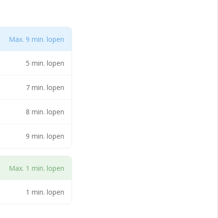
at) kruist het spoor
Max. 9 min. lopen
ijsenburg aan
5 min. lopen
tie neem contact op
7 min. lopen
8 min. lopen
imaal 10
9 min. lopen
nburg aan en
Max. 1 min. lopen
.
. Aan deze
1 min. lopen