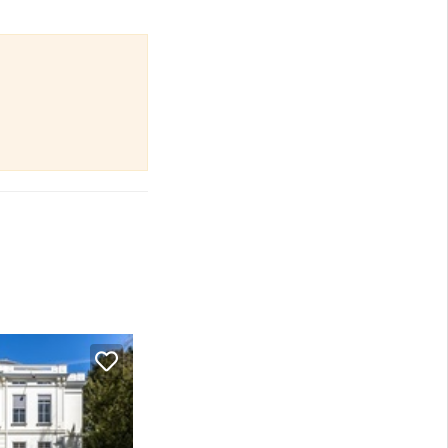
l 10
n deze omschrijving