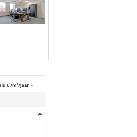
als € /m²/jaar