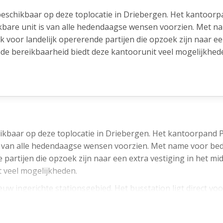
beschikbaar op deze toplocatie in Driebergen. Het kantoor
ikbare unit is van alle hedendaagse wensen voorzien. Met n
ok voor landelijk opererende partijen die opzoek zijn naar e
nde bereikbaarheid biedt deze kantoorunit veel mogelijkhed
pnieuw ingerichte stationsgebied. Het busstation ligt direc
en loopafstand.
zijn goed ingepast in de bijzonder omgeving van de Stichtse
 de flexibiliteit die nodig is voor de toekomst. De N225 (de 
 busstation heeft voldoende ruimte voor alle bussen en veil
ikbaar op deze toplocatie in Driebergen. Het kantoorpand P
 van alle hedendaagse wensen voorzien. Met name voor bedri
nuten van de snelweg A12 ligt kantoorpand Princenhof Park.
 partijen die opzoek zijn naar een extra vestiging in het mi
 veel mogelijkheden.
w ingerichte stationsgebied. Het busstation ligt direct vo
toorruimtes van circa. 202 m² en circa 210 m². Voor meer in
goed ingepast in de bijzonder omgeving van de Stichtse Lus