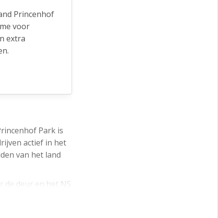
pand Princenhof
ame voor
en extra
en.
t voor de deur
 Lustwarande.
Hoofdstraat)
ige
rincenhof Park is
jven actief in het
dden van het land
or de deur en het NS
formatie neem
twarande. Het