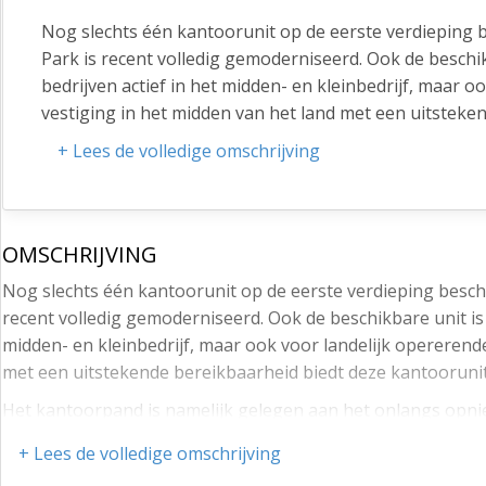
Nog slechts één kantoorunit op de eerste verdieping 
Park is recent volledig gemoderniseerd. Ook de besch
bedrijven actief in het midden- en kleinbedrijf, maar o
vestiging in het midden van het land met een uitsteke
Het kantoorpand is namelijk gelegen aan het onlangs o
+ Lees de volledige omschrijving
en het NS – Station bevindt zich op slechts twee minut
Het nieuwe station en de aansluitende infrastructuur 
Het treinverkeer heeft met vier sporen de capaciteit en
OMSCHRIJVING
kruist het spoor met een tunnel en het ruim opgezette
Nog slechts één kantoorunit op de eerste verdieping besch
looproutes.
recent volledig gemoderniseerd. Ook de beschikbare unit is
Direct aan dit prachtige station en slechts enkele mi
midden- en kleinbedrijf, maar ook voor landelijk opererende
met een uitstekende bereikbaarheid biedt deze kantoorunit
Metrage
Het kantoorpand is namelijk gelegen aan het onlangs opnieu
Kantoorruimte: circa. 412 m2 VVO
– Station bevindt zich op slechts twee minuten loopafstand.
De kantoorruimte is tevens op te splitsen in twee kan
+ Lees de volledige omschrijving
Het nieuwe station en de aansluitende infrastructuur zijn 
contact op met de Online Bedrijfsmakelaar.