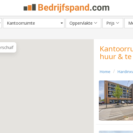
Kantoorruimte
Oppervlakte
Prijs
Me
Kantoorru
erschuif
huur & te
Home
Hardinx