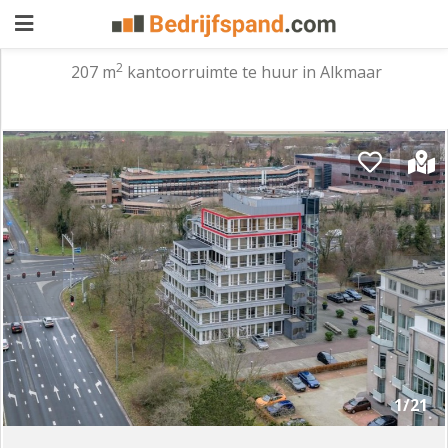
2
207 m
kantoorruimte te huur in Alkmaar
Pand
aanbieden
Pand
zoeken
Waarom
adverteren
Premium
adverteren
Blog
Registreren
1/21
Login