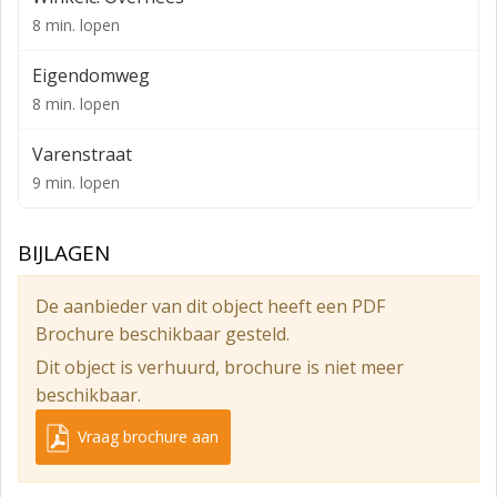
Andere indelingen zijn mogelijk.
8 min. lopen
Opleveringsniveau
Eigendomweg
De kantoorruimte is onder andere voorzien van:
8 min. lopen
- Systeemplafond met verlichtingsarmaturen.
Varenstraat
- Kabelgoten v.v. databekabeling.
9 min. lopen
- Intercom.
- PVC-vloer.
BIJLAGEN
- Luxe pantry.
De aanbieder van dit object heeft een PDF
- Toiletgroep.
Brochure beschikbaar gesteld.
- Klimaatinstallatie.
Dit object is verhuurd, brochure is niet meer
beschikbaar.
De meubels in de vergaderkamer zijn ter overname
beschikbaar.
Vraag brochure aan
Huurprijs