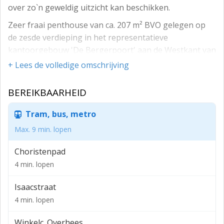
over zo`n geweldig uitzicht kan beschikken.
Zeer fraai penthouse van ca. 207 m² BVO gelegen op
de zesde verdieping in het representatieve
kantoorgebouw 'De Bergerpoort' aan de Westkant van
Alkmaar.
+ Lees de volledige omschrijving
De ruimte is volledig en modern afgebouwd en is
BEREIKBAARHEID
daardoor direct te betrekken.
Bij de kantoorruimte zijn ook 5 parkeerplaatsen,
Tram, bus, metro
gelegen op het voor- achter en naastgelegen
Max. 9 min. lopen
parkeerterrein.
Choristenpad
Inhoudsbeschrijving
4 min. lopen
Toegang tot het parkeerterrein middels de slagboom
met intercom. Entree naar de lift.
Isaacstraat
De kantoorruimte bestaat o.a. uit een fraaie
4 min. lopen
kantoortuin en een ruime vergader-/directiekamer.
Winkelc. Overhees