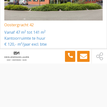
Oostergracht 42
2
2
vanaf 47 m
tot 141 m
Kantoorruimte te huur
€ 120,- m²/jaar excl. btw
Toon meer panden in de buurt →
Kantoorruimte
Soest
Korte Brinkweg 26 B, Soest, 3761 EE
Sitemap