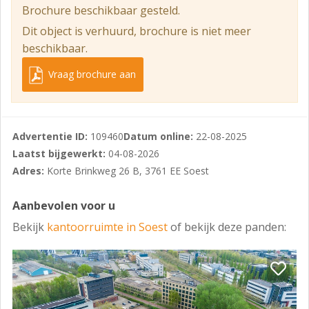
Parkeren
Brochure beschikbaar gesteld.
Dit object is verhuurd, brochure is niet meer
Op eigen terrein is ruimte voor ca. 4 auto's. Langs deze
beschikbaar.
straat liggen openbare parkeerplaatsen (vrij
parkeren).
Vraag brochure aan
Huurvoorwaarden
Informeer bij ons kantoor naar de voorwaarden
(huurtermijn, indexering, opzegtermijn,
Advertentie ID:
109460
Datum online:
22-08-2025
zekerheidsstelling etc. etc.).
Laatst bijgewerkt:
04-08-2026
Adres:
Korte Brinkweg 26 B, 3761 EE Soest
Aanbevolen voor u
Bekijk
kantoorruimte in Soest
of bekijk deze panden: