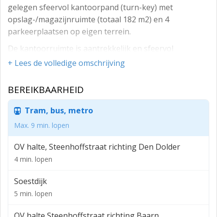
gelegen sfeervol kantoorpand (turn-key) met
opslag-/magazijnruimte (totaal 182 m2) en 4
parkeerplaatsen op eigen terrein.
De kantoorruimte is aantrekkelijk en sfeervol
uitgevoerd en biedt een geweldig uitzicht over de
+ Lees de volledige omschrijving
tegenovergelegen weilanden.
BEREIKBAARHEID
De (verhuurbare) oppervlakten zijn als volgt:
- kantoorruimte begane grond: 72m2
Tram, bus, metro
- kantoorruimte verdieping: 48m2
Max. 9 min. lopen
- opslag-/magazijnruimte: 62m2
OV halte, Steenhoffstraat richting Den Dolder
Op de begane grond is een open werkruimte (ca. 46m2)
4 min. lopen
welke is voorzien van een fraaie houten vloer, een
Soestdijk
pantry, toilet, algemene ruimte én nog een
spreek-/werkkamer (ca. 15m2) welke is voorzien van
5 min. lopen
vloerbedekking.
OV halte Steenhoffstraat richting Baarn