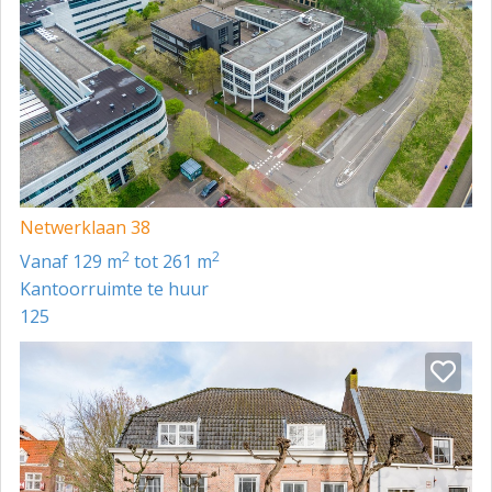
Netwerklaan 38
2
2
vanaf 129 m
tot 261 m
Kantoorruimte te huur
125