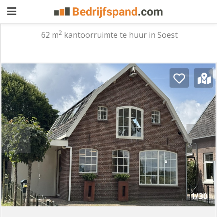
2
62 m
kantoorruimte te huur in Soest
Pand
aanbieden
Pand
zoeken
Waarom
adverteren
Premium
adverteren
Blog
Registreren
1/30
Login