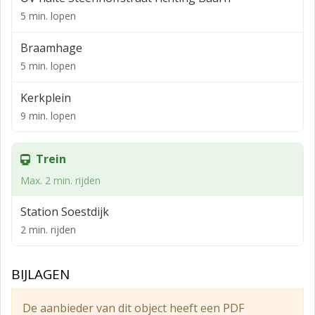
De trap naar de verdieping geeft toegang tot een open
5 min. lopen
en heerlijk lichte werkruimte (ca. 48m2).
Braamhage
Direct naast het pand bevindt zich een (aangebouwde)
5 min. lopen
garage die vervolgens toegang geeft tot een
achtergelegen opslag-/magazijnruimte (62m2) en een
Kerkplein
archiefruimte (11m2).
9 min. lopen
Opleveringsniveau
- houten vloer en vloerbedekking
Trein
- systeemplafond met verlichtingsarmaturen
Max. 2 min. rijden
- pantry en toiletvoorzieningen
Station Soestdijk
- toilet
2 min. rijden
- verwarming
BIJLAGEN
- airconditioning
- aansluiting glasvezel
De aanbieder van dit object heeft een PDF