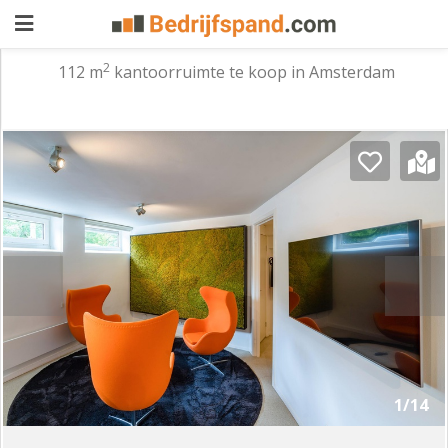
2
112 m
kantoorruimte te koop in Amsterdam
Pand
aanbieden
Pand
zoeken
Waarom
adverteren
Premium
adverteren
Blog
Registreren
1/14
Login