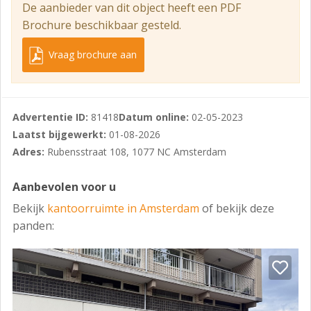
De aanbieder van dit object heeft een PDF
Valley, The Edge, Ravel waar het tarief van de
Brochure beschikbaar gesteld.
parkeergarage geldt.
Bestemmingsplan
Vraag brochure aan
Kantoor is toegestaan conform de afspraak met de
Gemeente Amsterdam.
Advertentie ID:
81418
Datum online:
02-05-2023
Koopcondities
Laatst bijgewerkt:
01-08-2026
Vraagprijs: Prijs op aanvraag.
Adres:
Rubensstraat 108, 1077 NC Amsterdam
Zekerheidstelling: Waarborgsom of bankgarantie van
10% van de koopsom. De koper dient deze 2 weken ná
Aanbevolen voor u
het vervallen van de ontbindende voorwaarden bij de
Bekijk
kantoorruimte in Amsterdam
of bekijk deze
desbetreffende notaris te deponeren.
panden:
Goedkeuring
Het bovenstaande is onder finaal voorbehoud van de
eigenaar.