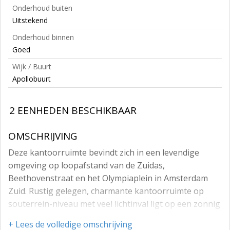
Onderhoud buiten
Uitstekend
Onderhoud binnen
Goed
Wijk / Buurt
Apollobuurt
2 EENHEDEN BESCHIKBAAR
OMSCHRIJVING
Deze kantoorruimte bevindt zich in een levendige
omgeving op loopafstand van de Zuidas,
Beethovenstraat en het Olympiaplein in Amsterdam
Zuid. Rustig gelegen, charmante kantoorruimte op
souterrein-niveau met veel lichtinval ligt op een zonnig
plein aan het vaarwater. Er is ruimte voor het
+ Lees de volledige omschrijving
aanmeren van een boot.