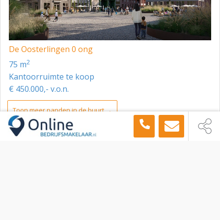
De Oosterlingen 0 ong
2
75 m
Kantoorruimte te koop
€ 450.000,- v.o.n.
Toon meer panden in de buurt →
Kantoorruimte
Amsterdam
Rubensstraat 108, Amsterdam, 1077 NC
Sitemap