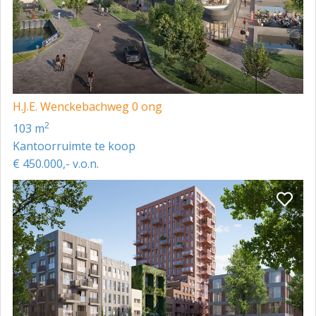
H.J.E. Wenckebachweg 0 ong
2
103 m
Kantoorruimte te koop
€ 450.000,- v.o.n.