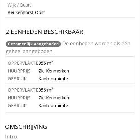
Wijk / Buurt
Beukenhorst-Oost
2 EENHEDEN BESCHIKBAAR
De eenheden worden als één
Gezamenlijk aangeboden
geheel aangeboden.
2
OPPERVLAKTE
856 m
HUURPRIJS
Zie Kenmerken
GEBRUIK
Kantoorruimte
2
OPPERVLAKTE
856 m
HUURPRIJS
Zie Kenmerken
GEBRUIK
Kantoorruimte
OMSCHRIJVING
Intro: