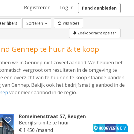
Registreren
Log in
Pand aanbieden
er filters
Sorteren
Wis filters
Zoekopdracht opslaan
and Gennep te huur & te koop
ben we in Gennep niet zoveel aanbod. We hebben het
omatisch vergroot om resultaten in de omgeving te
je een overzicht van te huur en te koop staande panden
 van Gennep. Bekijk ook het bedrijfsmatig aanbod in de
nep
voor meer aanbod in de regio.
Romeinenstraat 57, Beugen
Bedrijfsruimte te huur
€ 1.450 /maand