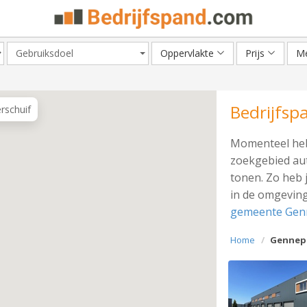
Gebruiksdoel
Oppervlakte
Prijs
Me
Bedrijfsp
erschuif
Momenteel heb
zoekgebied aut
tonen. Zo heb 
in de omgeving
gemeente Gen
Home
Gennep