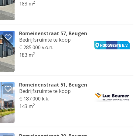
2
183 m
Romeinenstraat 57, Beugen
Bedrijfsruimte te koop
€ 285.000 v.o.n.
2
183 m
Romeinenstraat 51, Beugen
Bedrijfsruimte te koop
€ 187.000 k.k.
2
143 m