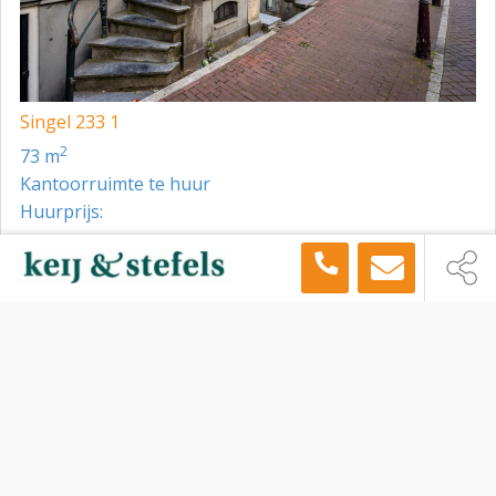
Singel 233 1
2
73 m
Kantoorruimte te huur
Huurprijs:
Toon meer panden in de buurt →
Kantoorruimte
Amsterdam
Spuistraat 2, Amsterdam, 1012 TS
Sitemap