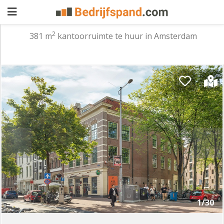
2
381 m
kantoorruimte te huur in Amsterdam
Pand
aanbieden
Pand
zoeken
Waarom
adverteren
Premium
adverteren
Blog
Registreren
1/30
Login