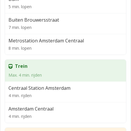
OPPERVLAKTE
5 min. lopen
3e verdieping: 206 m²
Buiten Brouwersstraat
4e verdieping: 174 m²
7 min. lopen
Totaal: 380 m² vvo (conform NEN 2580)
Metrostation Amsterdam Centraal
OPLEVERINGSNIVEAU
8 min. lopen
Voorzien van dakterras, pantry, toiletten en
vergaderruimtes.
Trein
SERVICEKOSTEN
Max. 4 min. rijden
Ca € 2.000,- exclusief btw. per maand op basis van
Centraal Station Amsterdam
voorschotten.
4 min. rijden
OPLEVERING
1 februari 2026
Amsterdam Centraal
4 min. rijden
HUURBETALING
Per maand vooruit.