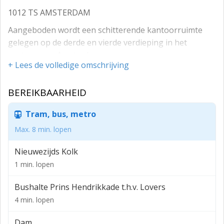
1012 TS AMSTERDAM
Aangeboden wordt een schitterende kantoorruimte
gelegen op de derde en vierde verdieping in het
centrum van Amsterdam.
+ Lees de volledige omschrijving
Het object is bereikbaar per lift en heeft een inpandig
dakterras met voldoende zon.
BEREIKBAARHEID
Rondom het gehele object zijn ramen waardoor er veel
Tram, bus, metro
licht binnen komt.
Max. 8 min. lopen
Entree is gelegen aan de Teerketelsteeg.
Goede bereikbaarheid met het openbaar vervoer;
Nieuwezijds Kolk
tramlijnen: 2, 11, 12, 13 en 17 tevens is het Centraal
1 min. lopen
Station op steenworp afstand.
Bushalte Prins Hendrikkade t.h.v. Lovers
BESTEMMING
4 min. lopen
Kantoorruimte
Dam