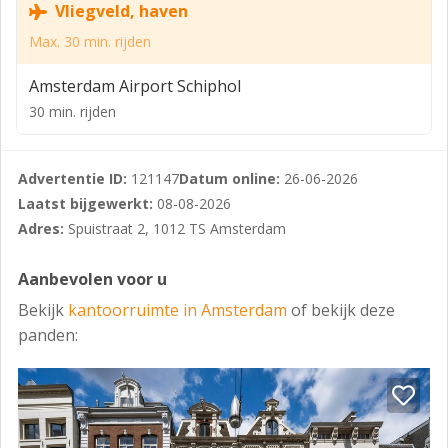
Vliegveld, haven
HUURCONDITIES
Max. 30 min. rijden
Huurprijzen zijn exclusief servicekosten en te
Amsterdam Airport Schiphol
vermeerderen met BTW. De huurprijs zal jaarlijks
30 min. rijden
worden geïndexeerd op basis van het CBS
consumenten prijsindex (CPI) Alle Huishoudens (2015 =
100).
Advertentie ID:
121147
Datum online:
26-06-2026
OPZEGTERMIJN
Laatst bijgewerkt:
08-08-2026
Adres:
Spuistraat 2, 1012 TS Amsterdam
Opzegtermijn van één jaar.
HUUROVEREENKOMST
Aanbevolen voor u
Huurovereenkomst op basis van het standaardmodel
Bekijk
kantoorruimte in Amsterdam
of bekijk deze
van de Raad voor Onroerende Zaken (ROZ), zoals
panden:
gehanteerd door de NVM in onroerend goed,
aangevuld met specifieke verhuurvoorwaarden.
OMZETBELASTING