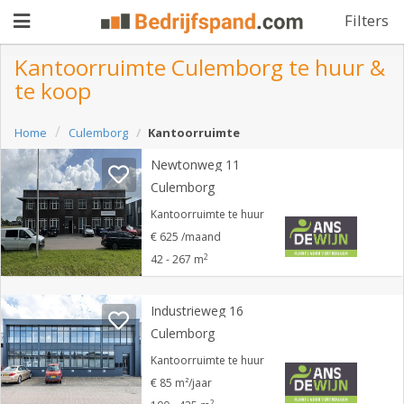
Filters
Kantoorruimte Culemborg te huur &
te koop
Pand
Home
Culemborg
Kantoorruimte
aanbieden
Pand
Newtonweg 11
zoeken
Culemborg
Waarom
Kantoorruimte te huur
€ 625 /maand
adverteren
Premium
2
42 - 267 m
adverteren
Blog
Industrieweg 16
Culemborg
Registreren
Kantoorruimte te huur
€ 85 m²/jaar
Login
2