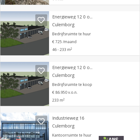
Energieweg 12 0 ong
Culemborg
Bedrijfsruimte te huur
€ 725 /maand
2
46 - 233 m
Energieweg 12 0 ong
Culemborg
Bedrijfsruimte te koop
€ 86.950 v.o.n.
2
233 m
Industrieweg 16
Culemborg
Kantoorruimte te huur