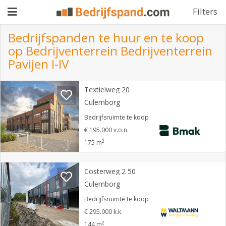
Filters
Bedrijfspanden te huur en te koop
op Bedrijventerrein Bedrijventerrein
Pand
Pavijen I-IV
aanbieden
Pand
Textielweg 20
zoeken
Culemborg
Bedrijfsruimte te koop
Waarom
€ 195.000 v.o.n.
adverteren
Premium
2
175 m
adverteren
Blog
Costerweg 2 50
Culemborg
Registreren
Bedrijfsruimte te koop
€ 295.000 k.k.
Login
2
144 m