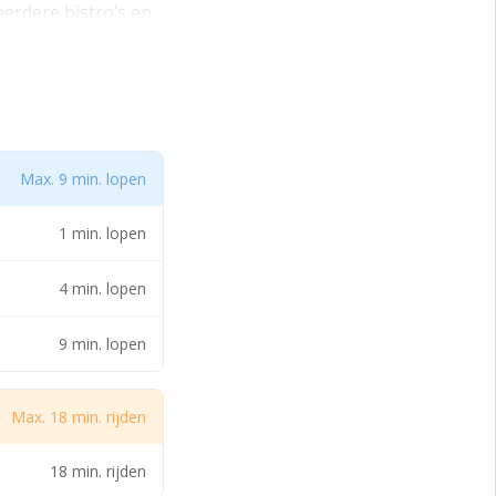
erdere bistro’s en
 supermarkten en
tie behoefte aan
e kantoorruimte
Max. 9 min. lopen
 De ruimtes hebben
rzien van
1 min. lopen
kheid tot het
ent u bij Lebe aan
4 min. lopen
9 min. lopen
 gebruik van de
et gebouw. Wil je
Max. 18 min. rijden
succesvolle
18 min. rijden