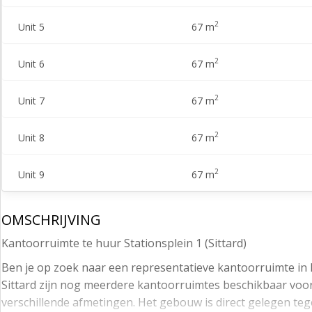
2
Unit 5
67 m
2
Unit 6
67 m
2
Unit 7
67 m
2
Unit 8
67 m
2
Unit 9
67 m
OMSCHRIJVING
Kantoorruimte te huur Stationsplein 1 (Sittard)
Ben je op zoek naar een representatieve kantoorruimte in h
Sittard zijn nog meerdere kantoorruimtes beschikbaar voor
verschillende afmetingen. Het gebouw is direct gelegen teg