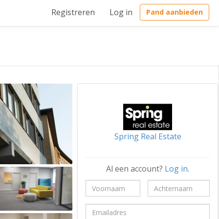
Registreren
Log in
Pand aanbieden
Spring Real Estate
Al een account?
Log in
.