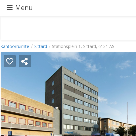
Menu
Pand
Kantoorruimte
Sittard
Stationsplein 1, Sittard, 6131 AS
aanbieden
Pand
zoeken
Waarom
adverteren
Premium
adverteren
Blog
Registreren
Login