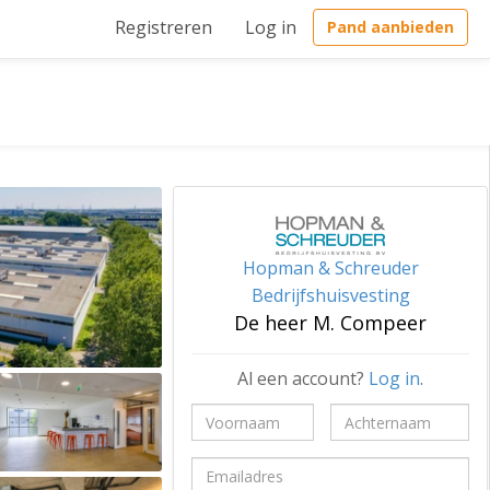
Registreren
Log in
Pand aanbieden
Hopman & Schreuder
Bedrijfshuisvesting
De heer M. Compeer
Al een account?
Log in
.