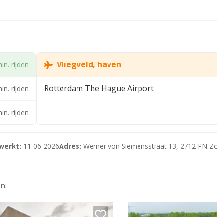
sportmogelijkheden (trein, RandstadRail en bus) rechtstreeks
erdoor uitstekend.
Vliegveld, haven
in. rijden
Rotterdam The Hague Airport
in. rijden
in. rijden
"bedrijventerrein".
werkt:
11-06-2026
Adres:
Werner von Siemensstraat 13, 2712 PN Z
ge/Lansinghage
n: