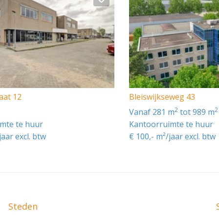
.2
0% / maximum bouwhoogte 12 m / maximum goothoogte 8 
ping.
aat 12
Bleiswijkseweg 43
ende laadpalen verspreid over de Dutch Tech Campus. Het p
ezoekers kunnen parkeren op de bezoekers-parkeerplekk
2
2
vanaf 281 m
tot 989 m
mte te huur
Kantoorruimte te huur
 voorzieningen:
jaar excl. btw
€ 100,- m²/jaar excl. btw
ermostaatkranen;
Steden