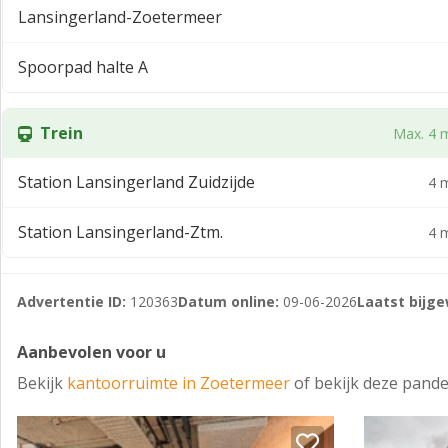
Lansingerland-Zoetermeer
Door de realisatie van het station zijn verschillende tran
campus. De bereikbaarheid van de Dutch Tech Campus is hi
Spoorpad halte A
KADASTRALE GEGEVENS
Gemeente : Zegwaard
Trein
Max. 4 m
Sectie : E
Station Lansingerland Zuidzijde
4 m
Nummer : 2566 (gedeeltelijk)
Bouwjaar: 1990
Station Lansingerland-Ztm.
4 m
BESTEMMING
De bestemming van de Werner von Siemensstraat 13 (B2) is 
Advertentie ID:
120363
Datum online:
09-06-2026
Laatst bijge
Bestemmingsplan : Kwadrant/VanTuyll sportpark/Brinkha
Aanbevolen voor u
Planstatus : onherroepelijk (16 augustus 2013)
Bekijk
kantoorruimte in Zoetermeer
of bekijk deze pande
Overheid: gemeente Zoetermeer
Enkelbestemming : bedrijventerrein