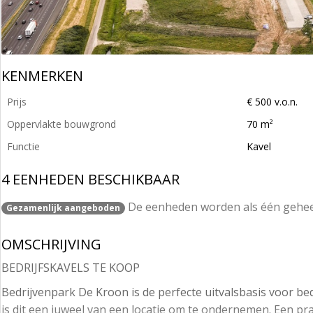
KENMERKEN
Prijs
€ 500 v.o.n.
Oppervlakte bouwgrond
70 m²
Functie
Kavel
4 EENHEDEN BESCHIKBAAR
De eenheden worden als één gehe
Gezamenlijk aangeboden
OMSCHRIJVING
BEDRIJFSKAVELS TE KOOP
Bedrijvenpark De Kroon is de perfecte uitvalsbasis voor bed
is dit een juweel van een locatie om te ondernemen. Een pr