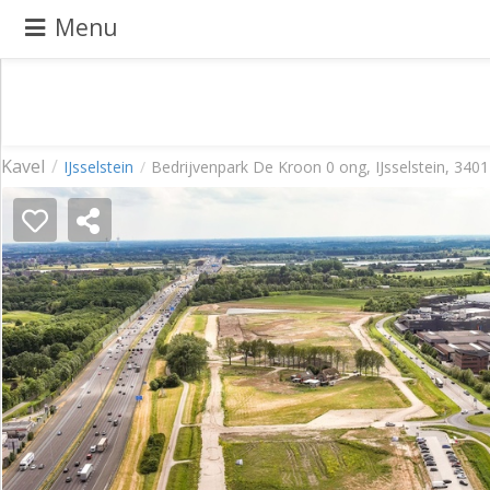
Menu
Pand
Kavel
IJsselstein
Bedrijvenpark De Kroon 0 ong, IJsselstein, 340
aanbieden
Pand
zoeken
Waarom
adverteren
Premium
adverteren
Blog
Registreren
Login