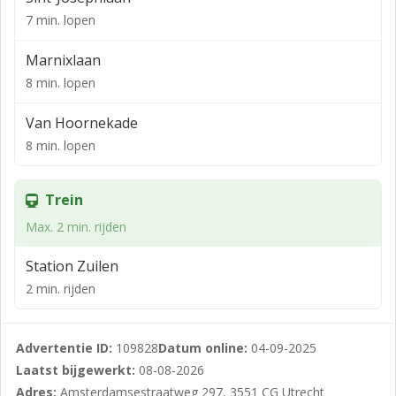
ruim 20 meter (bruto)
7 min. lopen
Energielabel
Marnixlaan
De winkel heeft label A+, geldig tot 27-08-2035
8 min. lopen
Bestemming en gebruik
Van Hoornekade
Detailhandel en dienstverlening:
8 min. lopen
Opleveringsniveau:
De ruimte wordt casco verhuurd en in huidige staat
Trein
opgeleverd voorzien van o.a.:
Max. 2 min. rijden
- toilet
Station Zuilen
- pantry
2 min. rijden
Huurprijs
€ 7.000,- per maand exclusief BTW
Advertentie ID:
109828
Datum online:
04-09-2025
Laatst bijgewerkt:
08-08-2026
Levering en diensten
Adres:
Amsterdamsestraatweg 297, 3551 CG Utrecht