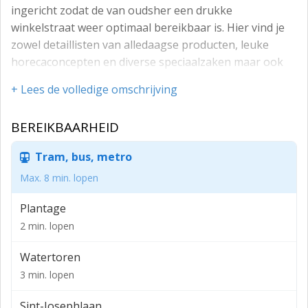
ingericht zodat de van oudsher een drukke
winkelstraat weer optimaal bereikbaar is. Hier vind je
zowel detaillisten van alledaagse producten, leuke
horecaconcepten en diverse speciaalzaken maar ook
landelijke winkelketens zoals HEMA, Albert Heijn,
+ Lees de volledige omschrijving
Action, Plus, Kruidvat en Wibra zijn hier gevestigd.
Bereikbaarheid en parkeren
BEREIKBAARHEID
De winkel is zowel per openbaar vervoer, als met de
Tram, bus, metro
auto goed te bereiken. Er zijn diverse, betaalde,
parkeergelegenheden zowel voor de deur als in de
Max. 8 min. lopen
directe omgeving.
Plantage
Vloeroppervlak (BVO)
2 min. lopen
- ca. 540 m² gelegen op de begane grond
Watertoren
- ca. 20 m² kelder
3 min. lopen
Front
Sint-Josephlaan