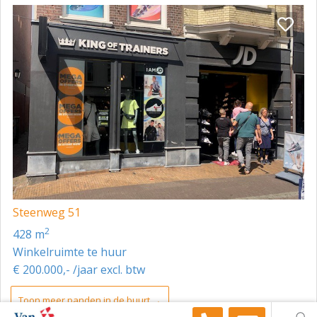
Steenweg 51
2
428 m
Winkelruimte te huur
€ 200.000,- /jaar excl. btw
Toon meer panden in de buurt →