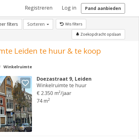
Registreren
Log in
Pand aanbieden
er filters
Sorteren
Wis filters
Zoekopdracht opslaan
mte Leiden te huur & te koop
Winkelruimte
Doezastraat 9, Leiden
Winkelruimte te huur
€ 2.350 m²/jaar
2
74 m