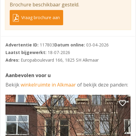
Brochure beschikbaar gesteld.
verssegment.
Overnamesom winkelinrichting
Vraag brochure aan
Prijs op aanvraag.
Huurprijs winkel
Advertentie ID:
117803
Datum online:
03-04-2026
€ 2.950,- per maand, excl. BTW.
Laatst bijgewerkt:
18-07-2026
Servicekosten
Adres:
Europaboulevard 166, 1825 SH Alkmaar
De servicekosten zijn nader te bepalen en zijn t.b.v. o.a.:
Aanbevolen voor u
- Schoonmaakonderhoud, ongediertebestrijding,
Bekijk
winkelruimte in Alkmaar
of bekijk deze panden:
beheer, elektraverbruik, waterverbruik, stookkosten;
- Verzekeringen, vaste lasten, precario;
- Onderhoud exterieur, hemelwaterafvoer/goten,
straatmeubilair;
- Onderhoud neoninstallatie, Cv-installatie,
verlichtingsinstallatie, muziekinstallatie.