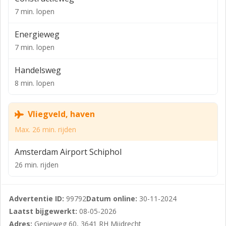
magazijn-/expeditieruimte van ca. 400 m² VVO.
7 min. lopen
Verdieping:
Energieweg
- Circa 867 m² VVO winkelruimte + circa 40 m² VVO
7 min. lopen
tussenvloer in magazijn-/expeditieruimte.
Handelsweg
Totaal: ca. 2.002 m² VVO beschikbaar.
8 min. lopen
Bestemming/Gebruiksmogelijkheden:
Het pand heeft een ruime bestemming, uitstekend
Vliegveld, haven
geschikt voor gebruik als winkel en-/of
Max. 26 min. rijden
showroomruimte.
Amsterdam Airport Schiphol
Het vigerende bestemmingsplan, bestemmingsplan
26 min. rijden
‘Bedrijventerrein Mijdrecht en Vinkeveen’,
enkelbestemming -bedrijf 2- is van toepassing,
vastgesteld op 20 april 2010. Op locatie zijn o.a.
Advertentie ID:
99792
Datum online:
30-11-2024
toegestaan: consumentgerichte bedrijven en overige
Laatst bijgewerkt:
08-05-2026
bedrijven voor zover vallend in de bedrijfscategorieën 1
Adres:
Genieweg 60, 3641 RH Mijdrecht