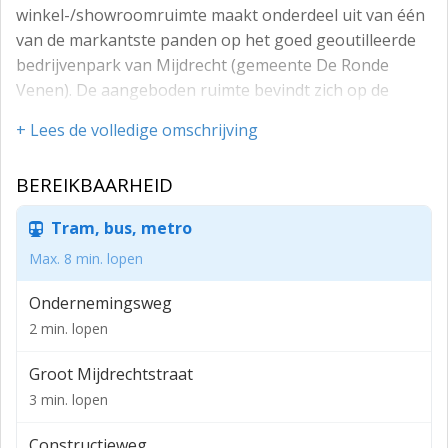
winkel-/showroomruimte maakt onderdeel uit van één
van de markantste panden op het goed geoutilleerde
bedrijvenpark van Mijdrecht (gemeente De Ronde
Venen). De aangeboden ruimte bevindt zich op de
begane grond en de 1e verdieping en heeft een
+ Lees de volledige omschrijving
oppervlakte van in totaal ca. 2002 m² VVO. Het pand is
gebouwd in 2007 en heeft een stoere uitstraling
BEREIKBAARHEID
(beton/aluminium vliesgevels met hoog plafond en veel
glas), verder is de ruimte vrij indeelbaar. Gelegen in de
Tram, bus, metro
directe omgeving van Karwei, Keuken Kampioen,
Max. 8 min. lopen
Keuken Stunter, Grando Keukens, Van Kreuningen,
Renault (Bernault), Sani4all, Toolstation en Toyota
Ondernemingsweg
(Van Ekris).
2 min. lopen
Beschikbare ruimte:
Groot Mijdrechtstraat
Begane grond (middels trap en lift verbonden met de
3 min. lopen
verdieping):
- Winkelruimte van ca. 695 m² VVO +
Constructieweg