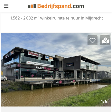
2
1.562 - 2.002 m
winkelruimte te huur in Mijdrecht
Pand
aanbieden
Pand
zoeken
Waarom
adverteren
Premium
adverteren
Blog
Registreren
1/6
Login