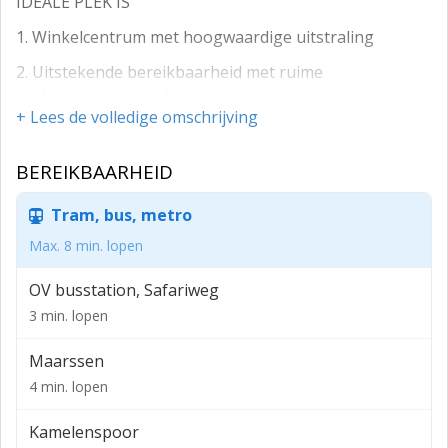
IDEALE PLEK IS
1. Winkelcentrum met hoogwaardige uitstraling
2. Uitstekende bereikbaarheid met ruime
parkeergelegenheid
+ Lees de volledige omschrijving
3. Primair en secundair verzorgingsgebied
4. Royaal winkel- en woonvoorzieningenniveau
BEREIKBAARHEID
5. Centraal gelegen in Nederland
Tram, bus, metro
6. Uitstekende bereikbaarheid met openbaar vervoer
Max. 8 min. lopen
ADRES
OV busstation, Safariweg
Winkelcentrum Bisonspoor te Maarssen (3605 LB).
3 min. lopen
ALGEMEEN
Maarssen
Winkelcentrum Bisonspoor is gelegen in Maarssen,
4 min. lopen
onderdeel van gemeente Stichtse Vecht, in de provincie
Utrecht. Met ruim 80 winkels en horecagelegenheden
Kamelenspoor