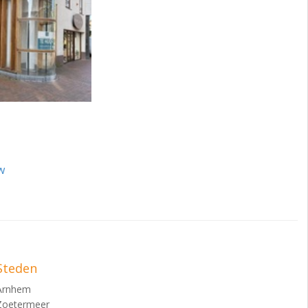
w
Steden
Arnhem
Zoetermeer