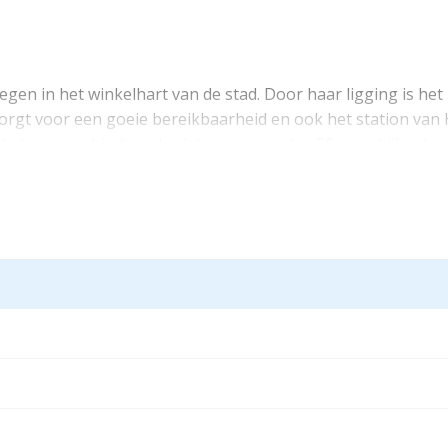
egen in het winkelhart van de stad. Door haar ligging is he
orgt voor een goeie bereikbaarheid en ook het station van 
inkelcentrum biedt onderdak aan meer dan 30 verschillende
trum Hilvertshof is de absolute ‘retail destination’ van med
egen op de begane grond van het winkelcentrum, tegenover 
meerderen met BTW.
eerderen met BTW.
 met BTW.