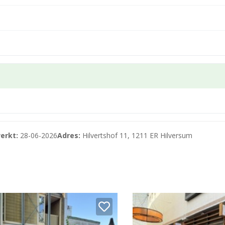
” (2015=100), voor het eerst één jaar na datum oplevering.
lex specifieke) bepalingen van verhuurder.
den huur, inclusief service-, stook- en promotiekosten, te 
 geheel vrijblijvend en is onder voorbehoud van definitiev
erkt:
28-06-2026
Adres:
Hilvertshof 11, 1211 ER Hilversum