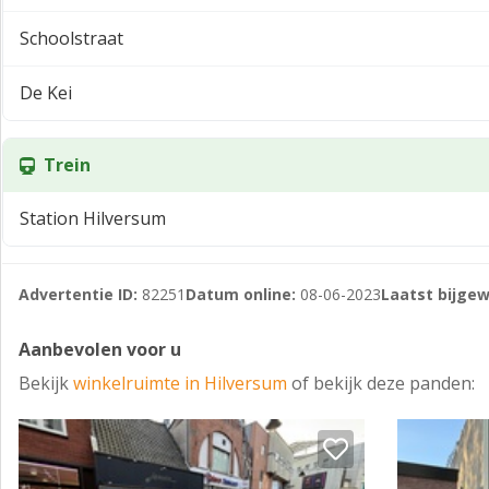
- Huurperiode: 10 jaar plus 2 x 5 verlengingsjaren.
Schoolstraat
- Huurbetaling: per maand vooruit.
De Kei
- Indexering: jaarlijks conform CPI reeks “Alle Huishoudens
- Huurovereenkomst: ROZ Model 2012, aangevuld met (comp
Trein
- Zekerheidsstelling: bankgarantie ten bedrage van 3 maan
geldende BTW.
Station Hilversum
- Voorbehoud: het verstrekken van deze informatie gebeurt
verhuurder.
Advertentie ID:
82251
Datum online:
08-06-2023
Laatst bijgew
Aanbevolen voor u
Bekijk
winkelruimte in Hilversum
of bekijk deze panden: