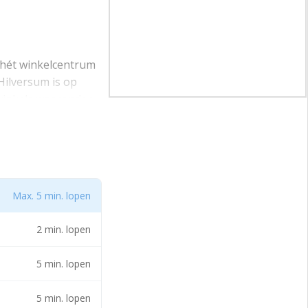
t hét winkelcentrum
Hilversum is op
 winkels waaronder
iastad Hilversum.
de Zara en nabij de
Max. 5 min. lopen
2 min. lopen
5 min. lopen
5 min. lopen