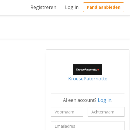
Registreren
Log in
Pand aanbieden
KroesePaternotte
Al een account?
Log in
.