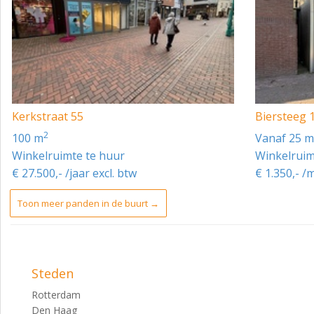
Kerkstraat 55
Biersteeg 
2
100 m
vanaf 25 
Winkelruimte te huur
Winkelruim
€ 27.500,- /jaar excl. btw
€ 1.350,- /
Toon meer panden in de buurt →
Steden
Rotterdam
Den Haag