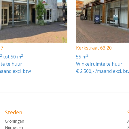
17
Kerkstraat 63 20
2
2
2
m
tot 50 m
55 m
te te huur
Winkelruimte te huur
maand excl. btw
€ 2.500,- /maand excl. bt
Steden
Groningen
Nijmegen