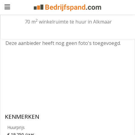
2
70 m
winkelruimte te huur in Alkmaar
Pand
Deze aanbieder heeft nog geen foto's toegevoegd.
aanbieden
Pand
zoeken
Waarom
adverteren
Premium
adverteren
Blog
Registreren
KENMERKEN
Login
Huurprijs
€ 19.250 /jaar