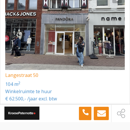
Langestraat 50
2
104 m
Winkelruimte te huur
€ 62.500,- /jaar excl. btw
Toon meer panden in de buurt →
Winkelruimte
Alkmaar
Laat 136, Alkmaar, 1811 EM