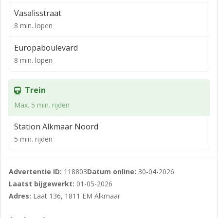
- Huurbetaling: Per maand vooruit.
Vasalisstraat
8 min. lopen
- Indexering: jaarlijks conform CPI-reeks “Alle
Huishoudens” (2015=100), voor het eerst één jaar na
Europaboulevard
datum oplevering.
8 min. lopen
- Huurovereenkomst: ROZ Model 2012;
- Zekerheidsstelling: bankgarantie/waarborgsom ten
Trein
bedrage van 3 maanden huur, te vermeerderen met
Max. 5 min. rijden
BTW.
Station Alkmaar Noord
- Staat van oplevering: het gehuurde wordt door
verhuurder aan huurder in huidige staat opgeleverd,
5 min. rijden
inclusief zandcementdekvloer, pantry met spoelbak en
warm water, een en ander in gezamenlijk overleg
Advertentie ID:
118803
Datum online:
30-04-2026
tussen partijen.
Laatst bijgewerkt:
01-05-2026
- Voorbehoud: definitieve goedkeuring van verhuurder.
Adres:
Laat 136, 1811 EM Alkmaar