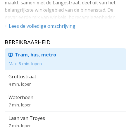
maakt, samen met de Langestraat, deel uit van het
belangrijkste winkelgebied van de binnenstad. De
gevarieerde mix van winkels, horecagelegenheden,
speciaalzaken en conceptstores zorgt voor een
+ Lees de volledige omschrijving
continue toestroom van een breed en divers publiek.
BEREIKBAARHEID
In de directe omgeving is een sterke mix van nationale
en internationale retailers aanwezig, waaronder
Tram, bus, metro
Kruidvat, C&A, DA, Ziengs, Anna van Toor, Eazie en
Hans Anders, wat bijdraagt aan een levendig en goed
Max. 8 min. lopen
bezocht winkelgebied.
Gruttostraat
HUURGEGEVENS
4 min. lopen
- Huurprijs: € 19.250,-- per jaar, te vermeerderen met
Waterhoen
BTW.
7 min. lopen
- Datum aanvaarding: nader overeen te komen.
Laan van Troyes
- Huurperiode: 5 jaar, met aansluitende
7 min. lopen
verlengingsperioden van telkens 5 jaar.