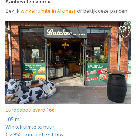
Aanbevolen voor u
Bekijk
winkelruimte in Alkmaar
of bekijk deze panden:
Europaboulevard 166
2
105 m
Winkelruimte te huur
€ 2.950,- /maand excl. btw