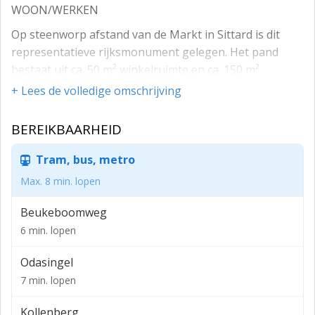
WOON/WERKEN
Op steenworp afstand van de Markt in Sittard is dit
representatieve rijksmonument gelegen. Het pand
bestaat uit ca. 50 m² winkelruimte en ca. 150 m²
woonruimte. De ruimte op begane grond is geschikt
+ Lees de volledige omschrijving
voor een winkel, kantoor of horeca. Vanuit de
winkelruimte is de authentieke gewelfde kelder te
BEREIKBAARHEID
betreden welke doorloopt onder vrijwel het gehele
oppervlak van de winkel. De recentelijk opgeknapte
Tram, bus, metro
bovenwoning is toegankelijk d.m.v. een inpandige trap.
Max. 8 min. lopen
Op de eerste verdieping zijn de woonkamer, keuken
(ter overname) en het dakterras gesitueerd. Via de trap
Beukeboomweg
in de woonkamer is de tweede verdieping te bereiken.
6 min. lopen
Deze beschikt over twee slaapkamers en de badkamer.
Odasingel
De derde verdieping is ook voorzien van een
slaapkamer. Als laatste betreden we de fraaie
7 min. lopen
authentieke zolderruimte. Deze ruimte is
Kollenberg