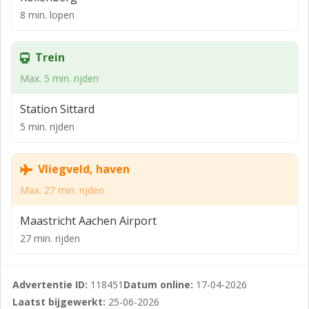
multifunctioneel en kan bijvoorbeeld worden ingericht
8 min. lopen
als extra slaapkamer (met ensuite badkamer),
sportruimte of een mancave. Het gehele object is
verhuurd tot en met 31 augustus 2026.
Trein
LOCATIE
Max. 5 min. rijden
De Limbrichterstraat is de winkelstraat van het
Station Sittard
centrum van Sittard. Aan deze straat liggen enkele
5 min. rijden
landelijke ketens (zoals de Etos, Vodafone en Odido) en
meerdere lokale ondernemers. De directe ontsluiting
Vliegveld, haven
aan Markt zorgt voor veel voetverkeer door de straat.
Er bestaat de mogelijkheid voor ondernemers om via
Max. 27 min. rijden
de gemeente een subsidie te krijgen om uw
Maastricht Aachen Airport
onderneming in het centrum van Sittard te vestigen,
verplaatsen of uit te breiden.
27 min. rijden
BESTEMMING/ BEDRIJFSDOELEINDEN
Advertentie ID:
118451
Datum online:
17-04-2026
Het regulerende bestemmingsplan is 'Centrum Sittard'.
Laatst bijgewerkt:
25-06-2026
De bestemming van de aangewezen gronden valt in de