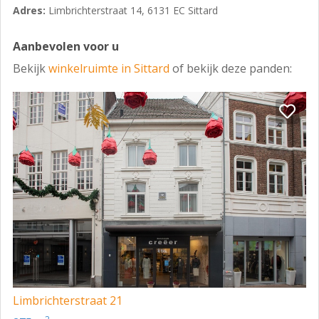
Adres:
Limbrichterstraat 14, 6131 EC Sittard
categorie 'Centrum'. De volgende invullingen zijn
toegestaan:
Aanbevolen voor u
- horeca van categorie fastfoodservicesector
Bekijk
winkelruimte in Sittard
of bekijk deze panden:
winkelgebonden;
- detailhandel;
- ondersteunende horeca;
- ambulante detailhandel, voor zover bestaand;
- consumentverzorgende (ambachtelijke)
dienstverlening;
- een kantoor.
Voor alle informatie omtrent het regulerende
bestemmingsplan, verwijzen wij naar de website van
ruimtelijkeplannen.
Limbrichterstraat 21
PARKEERGELEGENHEID