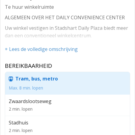
Te huur winkelruimte
ALGEMEEN OVER HET DAILY CONVENIENCE CENTER
Uw winkel vestigen in Stadshart Daily Plaza biedt meer
dan een conventioneel winkelcentrum.
Hier sluit u aan bij een daily convenience concept: van
+ Lees de volledige omschrijving
supermarkt en ambachtelijke (vers) winkels tot
gemakswinkels en horeca. Dagelijkse winkelformules
BEREIKBAARHEID
die elkaar versterken, waarbij het accent ligt op gemak:
alles onder 1 dak en met 1 winkelkar te bereiken!
Tram, bus, metro
Stadshart Daily Plaza is het winkelcentrum waar de
Max. 8 min. lopen
consument graag naartoe gaat. Nu en in
Zwaardslootseweg
de toekomst!
2 min. lopen
UW WINKEL VESTIGEN IN STADSHART DAILY PLAZA?
Stadhuis
Wij zoeken ondernemers die met hun winkel willen
aansluiten op het Stadshart Daily Plaza concept! Hier
2 min. lopen