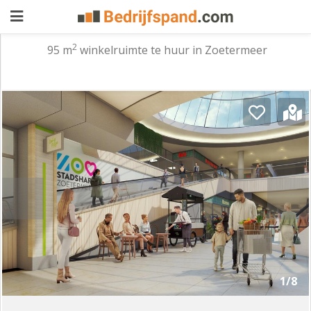
2
95 m
winkelruimte te huur in Zoetermeer
Pand
aanbieden
Pand
zoeken
Waarom
adverteren
Premium
adverteren
Blog
Registreren
1/8
Login