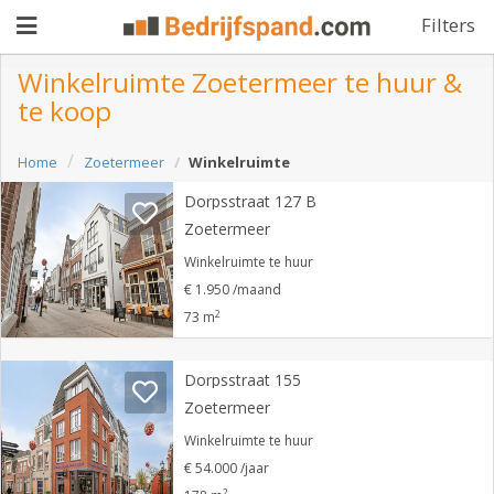
Filters
Winkelruimte Zoetermeer te huur &
te koop
Pand
Home
Zoetermeer
Winkelruimte
aanbieden
Pand
Dorpsstraat 127 B
zoeken
Zoetermeer
Waarom
Winkelruimte te huur
€ 1.950 /maand
adverteren
Premium
2
73 m
adverteren
Blog
Dorpsstraat 155
Zoetermeer
Registreren
Winkelruimte te huur
€ 54.000 /jaar
Login
2