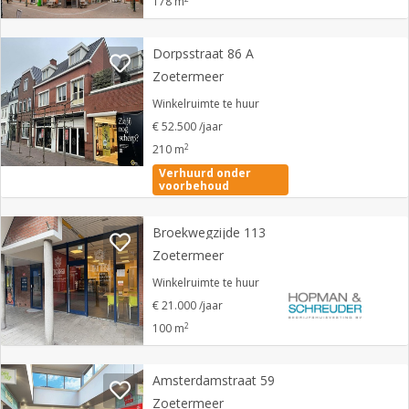
178 m
Dorpsstraat 86 A
Zoetermeer
Winkelruimte te huur
€ 52.500 /jaar
2
210 m
Verhuurd onder
voorbehoud
Broekwegzijde 113
Zoetermeer
Winkelruimte te huur
€ 21.000 /jaar
2
100 m
Amsterdamstraat 59
Zoetermeer