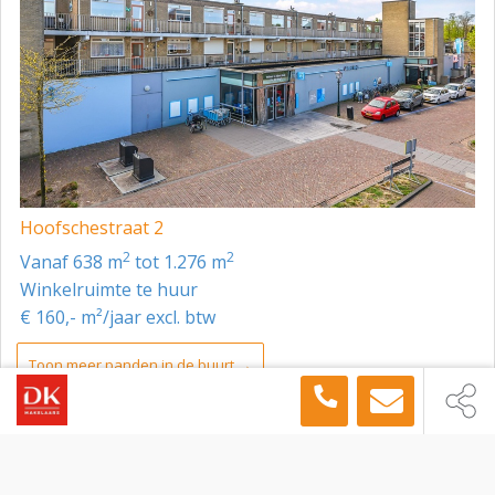
Hoofschestraat 2
2
2
vanaf 638 m
tot 1.276 m
Winkelruimte te huur
€ 160,- m²/jaar excl. btw
Toon meer panden in de buurt →
Winkelruimte
Nijmegen
Passage Molenpoort 3, Nijmegen, 6511 HS