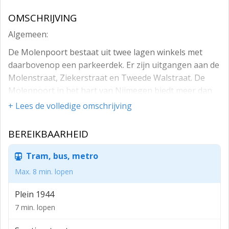
OMSCHRIJVING
Algemeen:
De Molenpoort bestaat uit twee lagen winkels met
daarbovenop een parkeerdek. Er zijn uitgangen aan de
Molenstraat, Ziekerstraat en Tweede Walstraat. De
Molenpoort in het hart van Nijmegen biedt meer dan
55 winkels onder één dak. Zeer makkelijk toegankelijk
+ Lees de volledige omschrijving
via het parkeerdek, de lift en roltrappen. Een prachtige
en gezellige plek om het winkelen te beginnen, altijd
BEREIKBAARHEID
droog en nooit te warm. Van kid shops tot supermarkt
en van trendy damesmode tot alledaags keukengerei.
Tram, bus, metro
Oppervlakte:
Max. 8 min. lopen
Voor de verhuur worden enkele winkelruimten tijdelijk
Plein 1944
te huur aangeboden. Momenteel zijn er units
7 min. lopen
beschikbaar met een verhuurbare vloeroppervlakte
van 52 m² tot en met 1.271 m².