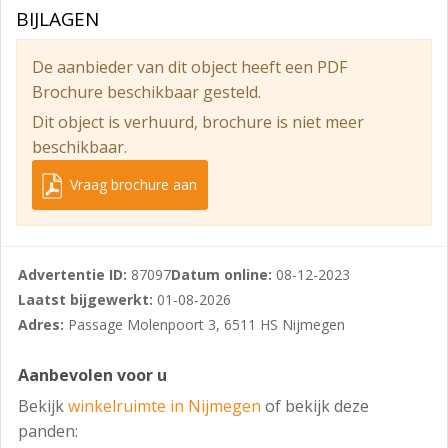
parkeerdek.
BIJLAGEN
Bestemming:
De aanbieder van dit object heeft een PDF
De locatie valt onder het vigerende bestemmingsplan
Brochure beschikbaar gesteld.
'Nijmegen Centrum - Binnenstad' met de bestemming
Dit object is verhuurd, brochure is niet meer
'Centrum'. De voor 'Centrum' aangewezen gronden
beschikbaar.
zijn bestemd voor:
Vraag brochure aan
- cultuur en ontspanning, detailhandel,
dienstverlening, kantoren en maatschappelijke
voorzieningen;
- bedrijven voor zover deze voorkomen in categorie 1
Advertentie ID:
87097
Datum online:
08-12-2023
of 2 van de Staat van bedrijfsactiviteiten;
Laatst bijgewerkt:
01-08-2026
Adres:
Passage Molenpoort 3, 6511 HS Nijmegen
- ondersteunende horeca.
Informatie inzake gebruiksmogelijkheden en
Aanbevolen voor u
voorschriften is te verkrijgen via ons kantoor of bij de
Bekijk
winkelruimte in Nijmegen
of bekijk deze
gemeente Nijmegen, dan wel via de website .
panden: