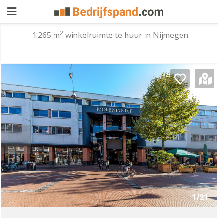
2
1.265 m
winkelruimte te huur in Nijmegen
Pand
aanbieden
Pand
zoeken
Waarom
adverteren
Premium
adverteren
Blog
Registreren
1/21
Login