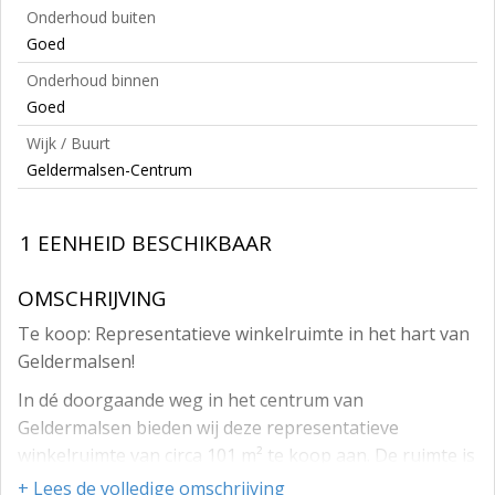
Onderhoud buiten
Goed
Onderhoud binnen
Goed
Wijk / Buurt
Geldermalsen-Centrum
1 EENHEID BESCHIKBAAR
OMSCHRIJVING
Te koop: Representatieve winkelruimte in het hart van
Geldermalsen!
In dé doorgaande weg in het centrum van
Geldermalsen bieden wij deze representatieve
winkelruimte van circa 101 m² te koop aan. De ruimte is
gelegen aan de Rijksstraatweg 24, een doorgaande
+ Lees de volledige omschrijving