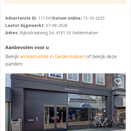
2013” heeft het object de bestemming ‘Centrum-1’,
waarmee diverse gebruiksmogelijkheden zijn
toegestaan, waaronder:
Advertentie ID:
111341
Datum online:
15-10-2025
Laatst bijgewerkt:
07-08-2026
- detailhandel;
Adres:
Rijksstraatweg 24, 4191 SE Geldermalsen
- dienstverlening;
Aanbevolen voor u
- lichte horeca categorie 1 (onder voorwaarden);
Bekijk
winkelruimte in Geldermalsen
of bekijk deze
- maatschappelijke voorzieningen.
panden:
Belangstellenden wordt geadviseerd om bij de
gemeente West Betuwe te verifiëren of hun
voorgenomen gebruik binnen het bestemmingsplan
past.
Kenmerken:
- Totale oppervlakte: ca. 101 m²
- Representatieve frontbreedte van circa 7 meter aan
de Rijksstraatweg