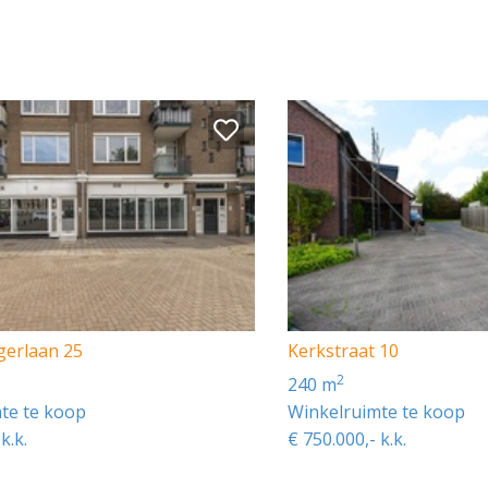
gerlaan 25
Kerkstraat 10
2
240 m
te te koop
Winkelruimte te koop
k.k.
€ 750.000,- k.k.