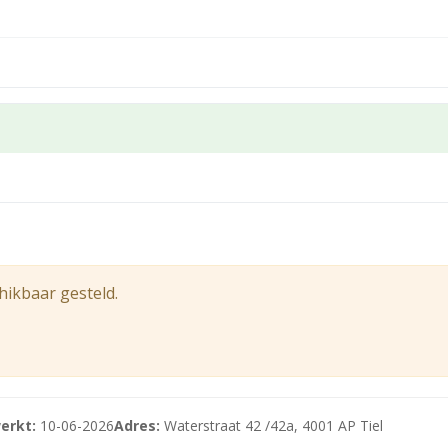
recte omgeving zijn o.a. gevestigd Blokker (direct links), Th
 Iedere eerste zondag van de maand zijn nagenoeg alle win
en zijn zoals het bekende Appelpop en Tiel pakt uit. Meer in
e website over winkelen in Tiel. Parkeren is mogelijk in de
wijck.
hikbaar gesteld.
erkt:
10-06-2026
Adres:
Waterstraat 42 /42a, 4001 AP Tiel