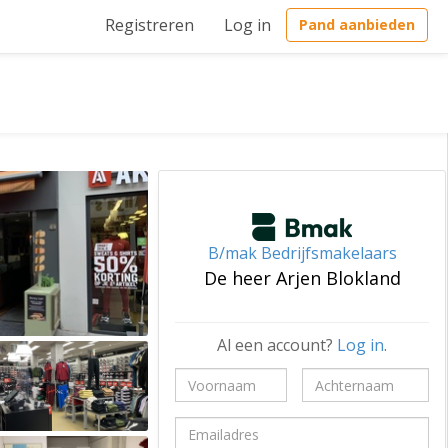
Registreren
Log in
Pand aanbieden
B/mak Bedrijfsmakelaars
De heer Arjen Blokland
Al een account?
Log in
.