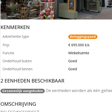
KENMERKEN
Advertentie type
Beleggingspand
Prijs
€ 695.000 k.k.
Functie
Winkelruimte
Onderhoud buiten
Goed
Onderhoud binnen
Goed
2 EENHEDEN BESCHIKBAAR
De eenheden worden als één gehe
Gezamenlijk aangeboden
OMSCHRIJVING