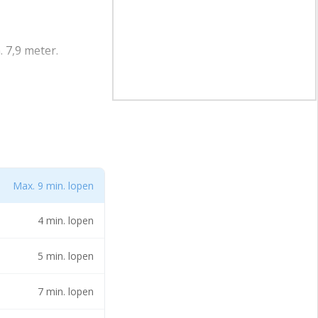
 7,9 meter.
al ca. 66 m²
ne grond van de
oemde woning een
acht zo lang Sport
Max. 9 min. lopen
. 8 m²
cilitaire ruimte
4 min. lopen
e is ca. 3,75
5 min. lopen
7 min. lopen