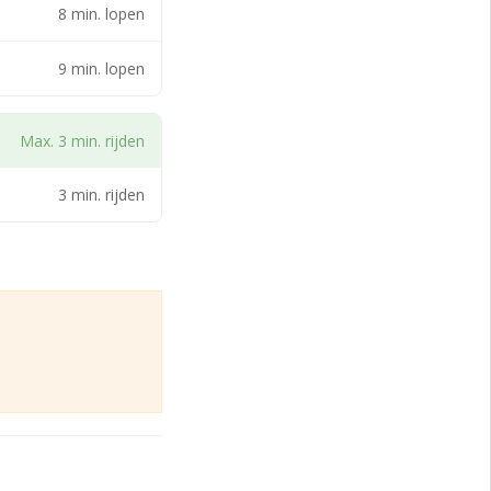
e Stone, Shoeby,
8 min. lopen
kels geopend. Ook
formatie over de
9 min. lopen
 parkeergarage
Max. 3 min. rijden
3 min. rijden