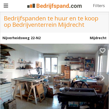
Filters
Bedrijfspanden te huur en te koop
op Bedrijventerrein Mijdrecht
Pand
aanbieden
Nijverheidsweg 22-N2
Mijdrecht
Pand
zoeken
Waarom
adverteren
Premium
adverteren
Blog
Registreren
Login