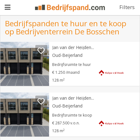
Filters
Bedrijfspanden te huur en te koop
op Bedrijventerrein De Bosschen
Pand
Jan van der Heijdenstraat 26 S
aanbieden
Pand
Oud-Beijerland
zoeken
Bedrijfsruimte te huur
€ 1.250 /maand
Waarom
2
128 m
adverteren
Premium
adverteren
Jan van der Heijdenstraat 26 S
Blog
Oud-Beijerland
Bedrijfsruimte te koop
Registreren
€ 287.500 v.o.n.
2
128 m
Login