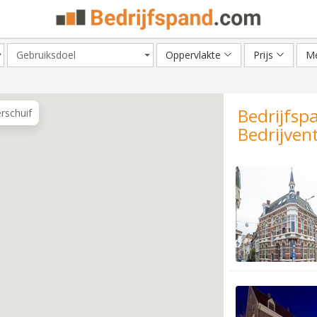
Gebruiksdoel
Oppervlakte
Prijs
Me
Bedrijfsp
erschuif
Bedrijven