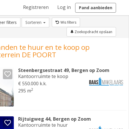
Registreren
Log in
Pand aanbieden
er filters
Sorteren
Wis filters
Zoekopdracht opslaan
anden te huur en te koop op
terrein DE POORT
Steenbergsestraat 49, Bergen op Zoom
Kantoorruimte te koop
€ 550.000 k.k.
2
295 m
Rijtuigweg 44, Bergen op Zoom
Kantoorruimte te huur