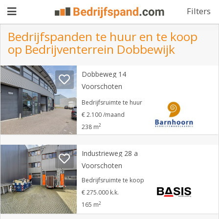
Filters
Bedrijfspanden te huur en te koop
op Bedrijventerrein Dobbewijk
Pand
Dobbeweg 14
aanbieden
Pand
Voorschoten
zoeken
Bedrijfsruimte te huur
€ 2.100 /maand
Waarom
2
238 m
adverteren
Premium
adverteren
Industrieweg 28 a
Blog
Voorschoten
Bedrijfsruimte te koop
Registreren
€ 275.000 k.k.
2
165 m
Login