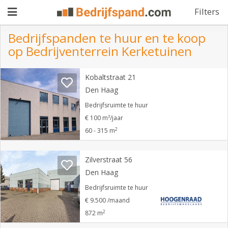
Filters
Bedrijfspanden te huur en te koop
op Bedrijventerrein Kerketuinen
Pand
Kobaltstraat 21
aanbieden
Pand
Den Haag
zoeken
Bedrijfsruimte te huur
€ 100 m²/jaar
Waarom
2
60 - 315 m
adverteren
Premium
adverteren
Zilverstraat 56
Blog
Den Haag
Bedrijfsruimte te huur
Registreren
€ 9.500 /maand
2
872 m
Login