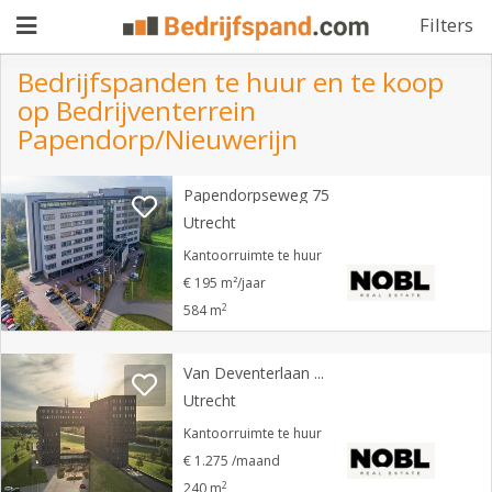
Filters
Bedrijfspanden te huur en te koop
op Bedrijventerrein
Pand
Papendorp/Nieuwerijn
aanbieden
Pand
Papendorpseweg 75
zoeken
Utrecht
Kantoorruimte te huur
Waarom
€ 195 m²/jaar
adverteren
Premium
2
584 m
adverteren
Blog
Van Deventerlaan 41
Utrecht
Registreren
Kantoorruimte te huur
€ 1.275 /maand
Login
2
240 m