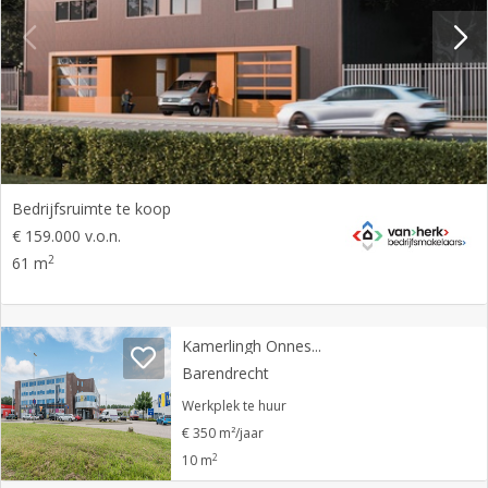
Bedrijfsruimte te koop
€ 159.000 v.o.n.
2
61 m
Kamerlingh Onnesweg 10 a
Barendrecht
Werkplek te huur
€ 350 m²/jaar
2
10 m