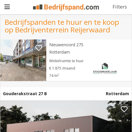
Filters
Bedrijfspanden te huur en te koop
op Bedrijventerrein Reijerwaard
Pand
Nieuwenoord 275
aanbieden
Pand
Rotterdam
zoeken
Winkelruimte te huur
€ 1.875 /maand
Waarom
2
74 m
adverteren
Premium
adverteren
Blog
Gouderakstraat 27 B
Rotterdam
Registreren
Login