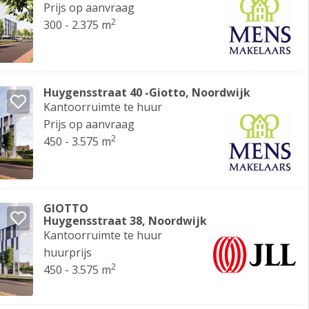
Prijs op aanvraag
2
300 - 2.375 m
Huygensstraat 40 -Giotto, Noordwijk
Kantoorruimte te huur
Prijs op aanvraag
2
450 - 3.575 m
GIOTTO
Huygensstraat 38, Noordwijk
Kantoorruimte te huur
huurprijs
2
450 - 3.575 m