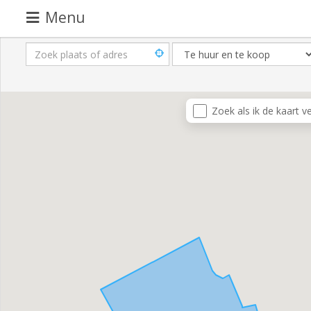
Menu
Pand
aanbieden
Pand
Zoek als ik de kaart v
zoeken
Waarom
adverteren
Premium
adverteren
Blog
Registreren
Login