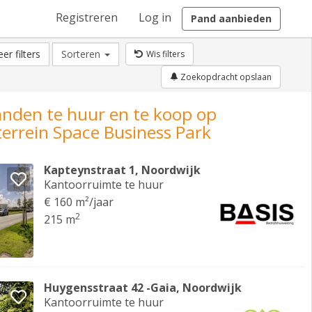
Registreren
Log in
Pand aanbieden
er filters
Sorteren
Wis filters
Zoekopdracht opslaan
anden te huur en te koop op
terrein Space Business Park
Kapteynstraat 1, Noordwijk
Kantoorruimte te huur
€ 160 m²/jaar
2
215 m
Huygensstraat 42 -Gaia, Noordwijk
Kantoorruimte te huur