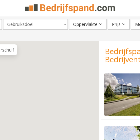
Gebruiksdoel
Oppervlakte
Prijs
Me
Bedrijfsp
erschuif
Bedrijven