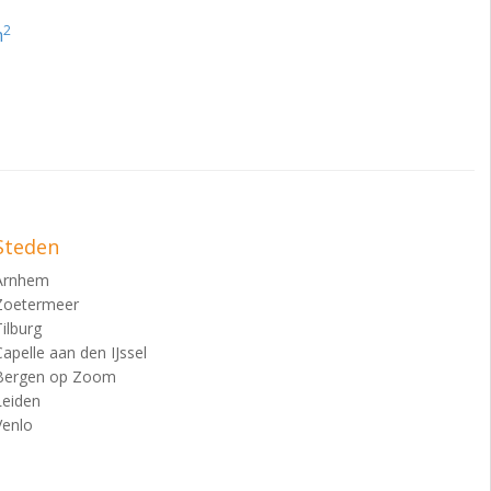
2
m
Steden
Arnhem
Zoetermeer
Tilburg
Capelle aan den IJssel
Bergen op Zoom
Leiden
Venlo