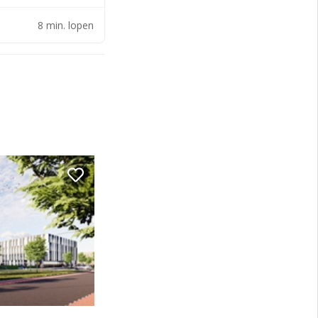
8 min. lopen
Den Haag, Schiphol
, 431 en 385)