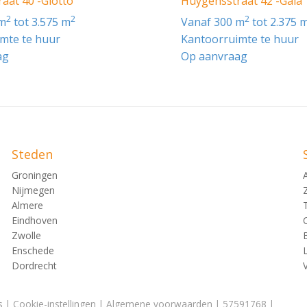
aat 40 -Giotto
Huygensstraat 42 -Gaia
2
2
2
 m
tot 3.575 m
vanaf 300 m
tot 2.375 
mte te huur
Kantoorruimte te huur
nstalling aanwezig.
ag
Op aanvraag
Steden
Groningen
Nijmegen
Almere
Eindhoven
Zwolle
Enschede
Dordrecht
s
|
Cookie-instellingen
|
Algemene voorwaarden
| 57591768 |