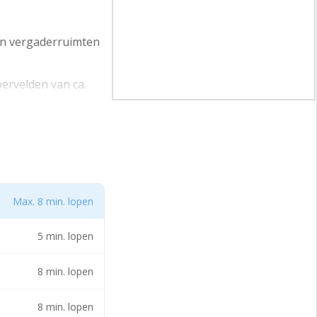
en vergaderruimten
ervelden van ca.
l internet en
s en e-bikes.
n ca. 12 tot 14
Max. 8 min. lopen
5 min. lopen
itstekende
8 min. lopen
ren.
8 min. lopen