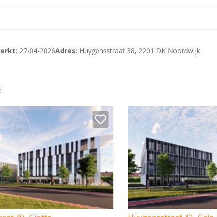
en goede aansluiting op de A44 die in verbinding staat met 
erkt:
27-04-2026
Adres:
Huygensstraat 38, 2201 DK Noordwijk
on van Noordwijk ('s-Gravendijckseweg). Buslijnen (21, 430
ding naar Leiden CS, Den Haag, Katwijk en Noordwijk.
:
iefruimte verdeeld over 4 bouwlagen.
eld als volgt: