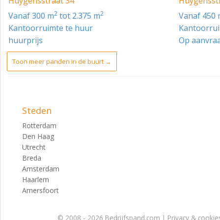
Huygensstraat 34
Huygensstr
Totaal_________3.575 m² v.v.o.
2
2
vanaf 300 m
tot 2.375 m
vanaf 450
Parkeren
Kantoorruimte te huur
Kantoorrui
65 parkeerplaatsen op eigen terrein. Er is een ruime fietse
huurprijs
Op aanvra
Huurprijs
Toon meer panden in de buurt →
Kantoorruimte:
Op aanvraag.
Parkeerplaatsen:
Steden
Op aanvraag.
Rotterdam
Den Haag
De huurprijzen zijn te vermeerderen met BTW.
Utrecht
Servicekosten
Breda
Amsterdam
Nader te bepalen.
Haarlem
Opleveringsniveau
Amersfoort
Casco plus.
© 2008 - 2026 Bedrijfspand.com |
Privacy & cookie