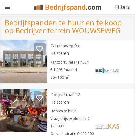
Filters
Bedrijfspanden te huur en te koop
op Bedrijventerrein WOUWSEWEG
Pand
Canadaweg 9 c
aanbieden
Pand
Halsteren
zoeken
Kantoorruimte te huur
€ 1.095 /maand
Waarom
2
80 - 100 m
adverteren
Premium
adverteren
Dorpsstraat 22
Blog
Halsteren
Horeca te huur
Registreren
Vraagprijs exploitatie €
125.000
Login
Omzetindicatie € 400.000