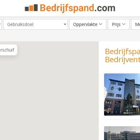
Gebruiksdoel
Oppervlakte
Prijs
Me
Bedrijfsp
erschuif
Bedrijven