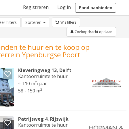
Registreren
Log in
Pand aanbieden
er filters
Sorteren
Wis filters
Zoekopdracht opslaan
anden te huur en te koop op
terrein Ypenburgse Poort
Kleveringweg 13, Delft
Kantoorruimte te huur
€ 110 m²/jaar
2
58 - 150 m
Patrijsweg 4, Rijswijk
Kantoorruimte te huur