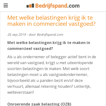
Met welke belastingen krijg ik te
maken in commercieel vastgoed?
Pand
26 sep 2019 - door Bedrijfspand.com
aanbieden
Pand
Met welke belastingen krijg ik te maken in
zoeken
commercieel vastgoed?
Waarom
Als u als ondernemer of belegger actief bent in de
wereld van vastgoed, krijgt u met uiteenlopende
adverteren
Premium
soorten belastingen te maken. Met welk soort
adverteren
belastingen moet u als vastgoedondernemer,
Blog
bijvoorbeeld als u panden bezit en/of deze
verhuurt, allemaal rekening houden? Letterlijk,
welteverstaan?
Registreren
Login
Onroerende zaak belasting (OZB)