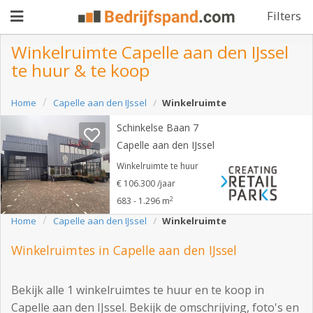
Filters
Winkelruimte Capelle aan den IJssel
te huur & te koop
Pand
Home
Capelle aan den IJssel
Winkelruimte
aanbieden
Pand
Schinkelse Baan 7
zoeken
Capelle aan den IJssel
Waarom
Winkelruimte te huur
€ 106.300 /jaar
adverteren
Premium
2
683 - 1.296 m
adverteren
Home
Capelle aan den IJssel
Winkelruimte
Blog
Winkelruimtes in Capelle aan den IJssel
Registreren
Bekijk alle 1 winkelruimtes te huur en te koop in
Login
Capelle aan den IJssel. Bekijk de omschrijving, foto's en