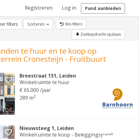
Registreren
Log in
Pand aanbieden
er filters
Sorteren
Wis filters
Zoekopdracht opslaan
anden te huur en te koop op
errein Cronesteijn - Fruitbuurt
Breestraat 151, Leiden
Winkelruimte te huur
€ 65.000 /jaar
2
289 m
Nieuwsteeg 1, Leiden
Winkelruimte te koop - Beleggingspand