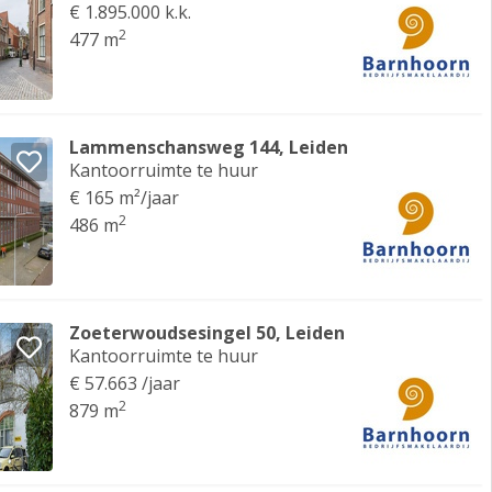
€ 1.895.000 k.k.
2
477 m
Lammenschansweg 144, Leiden
Kantoorruimte te huur
€ 165 m²/jaar
2
486 m
Zoeterwoudsesingel 50, Leiden
Kantoorruimte te huur
€ 57.663 /jaar
2
879 m