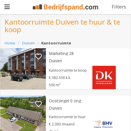
Filters
Kantoorruimte Duiven te huur & te
koop
Pand
Home
Duiven
Kantoorruimte
aanbieden
Pand
Marketing 28
zoeken
Duiven
Waarom
Kantoorruimte te koop
€ 382.500 k.k.
adverteren
Premium
2
500 m
adverteren
Blog
Oostsingel 0 ong
Duiven
Registreren
Kantoorruimte te huur
€ 2.000 /maand
Login
2