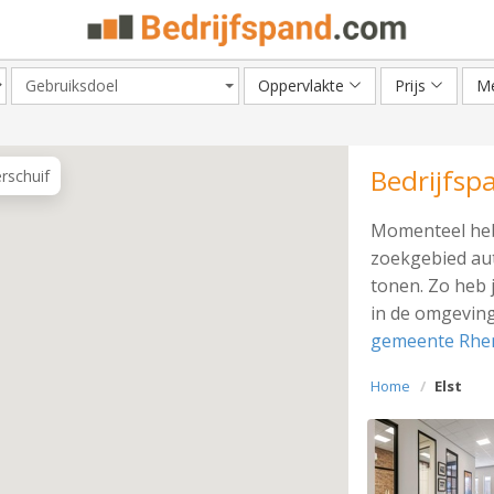
Gebruiksdoel
Oppervlakte
Prijs
Me
Bedrijfsp
erschuif
Momenteel heb
zoekgebied aut
tonen. Zo heb 
in de omgeving
gemeente Rhe
Home
Elst