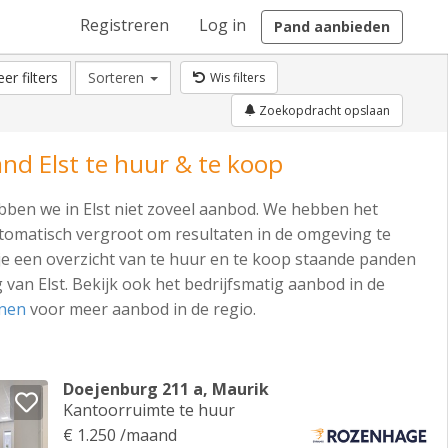
Registreren
Log in
Pand aanbieden
er filters
Sorteren
Wis filters
Zoekopdracht opslaan
and Elst te huur & te koop
ben we in Elst niet zoveel aanbod. We hebben het
omatisch vergroot om resultaten in de omgeving te
je een overzicht van te huur en te koop staande panden
 van Elst. Bekijk ook het bedrijfsmatig aanbod in de
nen
voor meer aanbod in de regio.
Doejenburg 211 a, Maurik
Kantoorruimte te huur
€ 1.250 /maand