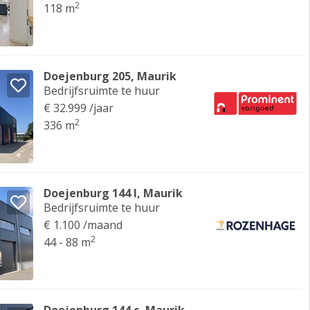
2
118 m
Doejenburg 205, Maurik
Bedrijfsruimte te huur
€ 32.999 /jaar
2
336 m
Doejenburg 144 l, Maurik
Bedrijfsruimte te huur
€ 1.100 /maand
2
44 - 88 m