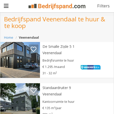
Filters
Bedrijfspand Veenendaal te huur &
te koop
Pand
Home
Veenendaal
aanbieden
Pand
De Smalle Zijde 5 1
zoeken
Veenendaal
Waarom
Bedrijfsruimte te huur
€ 1.295 /maand
adverteren
Premium
2
31 - 32 m
adverteren
Blog
Standaardruiter 9
Veenendaal
Registreren
Kantoorruimte te huur
€ 135 m²/jaar
Login
2