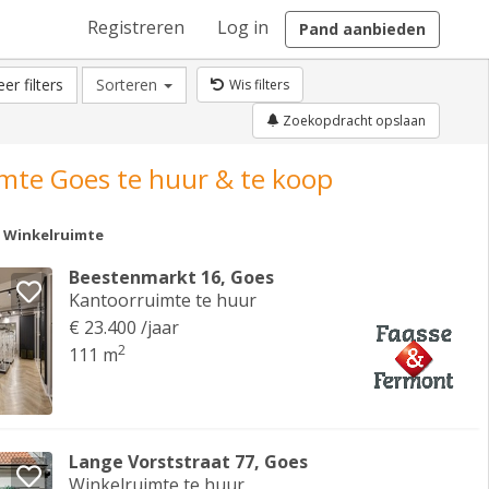
Registreren
Log in
Pand aanbieden
er filters
Sorteren
Wis filters
Zoekopdracht opslaan
mte Goes te huur & te koop
Winkelruimte
Beestenmarkt 16, Goes
Kantoorruimte te huur
€ 23.400 /jaar
2
111 m
Lange Vorststraat 77, Goes
Winkelruimte te huur