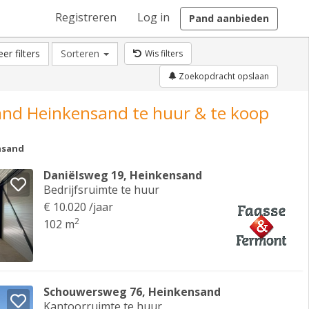
Registreren
Log in
Pand aanbieden
er filters
Sorteren
Wis filters
Zoekopdracht opslaan
and Heinkensand te huur & te koop
nsand
Daniëlsweg 19, Heinkensand
Bedrijfsruimte te huur
€ 10.020 /jaar
2
102 m
Schouwersweg 76, Heinkensand
Kantoorruimte te huur